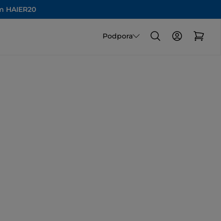
om HAIER20
Podpora