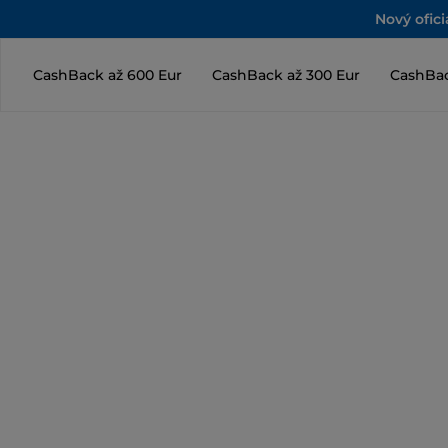
Nový ofic
CashBack až 600 Eur
CashBack až 300 Eur
CashBac