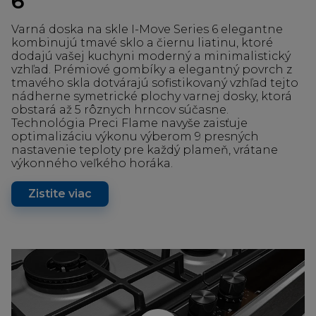
6
Varná doska na skle I-Move Series 6 elegantne
kombinujú tmavé sklo a čiernu liatinu, ktoré
dodajú vašej kuchyni moderný a minimalistický
vzhľad. Prémiové gombíky a elegantný povrch z
tmavého skla dotvárajú sofistikovaný vzhľad tejto
nádherne symetrické plochy varnej dosky, ktorá
obstará až 5 rôznych hrncov súčasne.
Technológia Preci Flame navyše zaisťuje
optimalizáciu výkonu výberom 9 presných
nastavenie teploty pre každý plameň, vrátane
výkonného veľkého horáka.
Zistite viac
Prehrať video