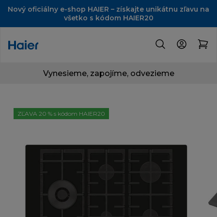
Nový oficiálny e-shop HAIER – získajte unikátnu zľavu na
všetko s kódom HAIER20
Vynesieme, zapojíme, odvezieme
ZĽAVA 20 % s kódom HAIER20