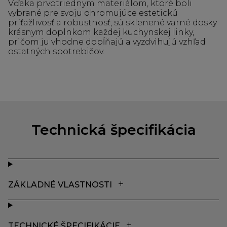
Vďaka prvotriednym materiálom, ktoré boli
vybrané pre svoju ohromujúce estetickú
príťažlivosť a robustnosť, sú sklenené varné dosky
krásnym doplnkom každej kuchynskej linky,
pričom ju vhodne dopĺňajú a vyzdvihujú vzhľad
ostatných spotrebičov.
Technická špecifikácia
ZÁKLADNÉ VLASTNOSTI
TECHNICKÉ ŠPECIFIKÁCIE