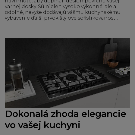
navrhnuté, aby dopĺňali design povrchu vašej
varnej dosky. Sú nielen vysoko výkonné, ale aj
odolné, navyše dodávajú vášmu kuchynskému
vybavenie ďalší prvok štýlové sofistikovanosti.
Dokonalá zhoda elegancie
vo vašej kuchyni