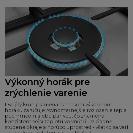
Výkonný horák pre
zrýchlenie varenie
Dvojitý kruh plameňa na našom výkonnom
horáku zaručuje rovnomernejšie rozloženie tepla
pod hrncom alebo panvou, čo znamená
konzistentnejší teplotu vo vnútri. Už žiadne
studené okraje a horúco uprostred - všetko sa varí
s rovnakou teplotou a za kratší čas!