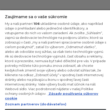
Zostaňte v kontakte!
Zaujímame sa o vaše súkromie
My a naši partneri
106
ukladáme osobné údaje, ako napríklad
Odoberajte náš newsletter
údaje o prehliadaní alebo jedinečné identifikátory, a
vstupujeme do nich vo vašom zariadení. Ak zvolíte „Súhlasím“,
zapnú sa sledovacie technológie na podporu účelov, ktoré sa
zobrazujú v časti „my a naši partneri spracúvame osobné údaje s
cieľom poskytnúť“, zatiaľ čo výberom „Odmetnuť všetko“,
alebo ak odvoláte svoj súhlas, sa však tieto technológie vypnú.
CANDY HOOVER GROUP S.r.I. – Jednoosobová spol. s r.o. –
PRÁVNE SÍDLO SPOLOČNOSTI: Via Comolli, 57 – 20861 Brugherio
Ak sú sledovacie technológie vypnuté, časť obsahu a reklamy,
(MB) – Taliansko – ADMINISTRATÍVNE SÍDLA: Via Privata Eden
ktoré si prezeráte, nemusia byť také dôležité pre vás. V prípade
Fumagalli snc – 20861 Brugherio (MB) a Via Trento č. 20/A-22 –
potreby môžete túto ponuku znova zobraziť, ak chcete
20871 Vimercate (MB) – Taliansko – Tel.: +39.039.2086.1 – Fax:
+39.039.2086.237 – Základné imanie 35 000 000,00 € plne
kedykoľvek zmeniť svoje výbery alebo odvolať súhlas tak, že
splatené – Daňové identifikačné číslo a číslo zápisu v obchodnom
kliknete na odkaz „Zobraziť účely“ v spodnej časti internetovej
registri Miláno-Monza-Brianza-Lodi 04666310158 – DIČ
stránky alebo na plávajúcu ikonu v spodnej ľavej časti
00786860965 – Identifikačné číslo obchodnej jednotky: MB-
internetovej stránky. Vaše výbery budú mať účinok na náš
1033934 – Oprávnenie IT AEOF 211870 – Činnosť spoločnosti riadi a
koordinuje spoločnosť Candy S.p.A.
Webové sídlo. Viac podrobností nájdete v našej Politike
ochrany osobných údajov.
Zásady používania súborov
SK / Slovensko
cookie
Zoznam partnerov (dodávateľov)