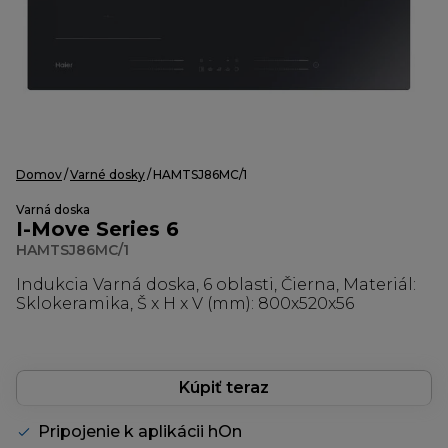
Domov
Varné dosky
HAMTSJ86MC/1
Varná doska
I-Move Series 6
HAMTSJ86MC/1
Indukcia Varná doska, 6 oblasti, Čierna, Materiál:
Sklokeramika, Š x H x V (mm): 800x520x56
Kúpiť teraz
Pripojenie k aplikácii hOn