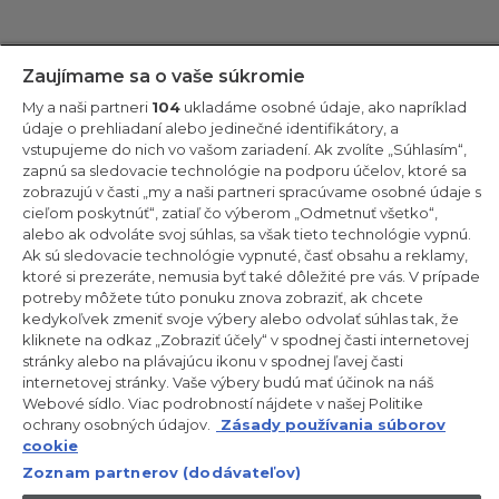
Zostaňte v kontakte!
Zaujímame sa o vaše súkromie
My a naši partneri
104
ukladáme osobné údaje, ako napríklad
Odoberajte náš newsletter
údaje o prehliadaní alebo jedinečné identifikátory, a
vstupujeme do nich vo vašom zariadení. Ak zvolíte „Súhlasím“,
zapnú sa sledovacie technológie na podporu účelov, ktoré sa
zobrazujú v časti „my a naši partneri spracúvame osobné údaje s
cieľom poskytnúť“, zatiaľ čo výberom „Odmetnuť všetko“,
alebo ak odvoláte svoj súhlas, sa však tieto technológie vypnú.
CANDY HOOVER GROUP S.r.I. – Jednoosobová spol. s r.o. –
PRÁVNE SÍDLO SPOLOČNOSTI: Via Comolli, 57 – 20861 Brugherio
Ak sú sledovacie technológie vypnuté, časť obsahu a reklamy,
(MB) – Taliansko – ADMINISTRATÍVNE SÍDLA: Via Privata Eden
ktoré si prezeráte, nemusia byť také dôležité pre vás. V prípade
Fumagalli snc – 20861 Brugherio (MB) a Via Trento č. 20/A-22 –
potreby môžete túto ponuku znova zobraziť, ak chcete
20871 Vimercate (MB) – Taliansko – Tel.: +39.039.2086.1 – Fax:
+39.039.2086.237 – Základné imanie 35 000 000,00 € plne
kedykoľvek zmeniť svoje výbery alebo odvolať súhlas tak, že
splatené – Daňové identifikačné číslo a číslo zápisu v obchodnom
kliknete na odkaz „Zobraziť účely“ v spodnej časti internetovej
registri Miláno-Monza-Brianza-Lodi 04666310158 – DIČ
stránky alebo na plávajúcu ikonu v spodnej ľavej časti
00786860965 – Identifikačné číslo obchodnej jednotky: MB-
internetovej stránky. Vaše výbery budú mať účinok na náš
1033934 – Oprávnenie IT AEOF 211870 – Činnosť spoločnosti riadi a
koordinuje spoločnosť Candy S.p.A.
Webové sídlo. Viac podrobností nájdete v našej Politike
ochrany osobných údajov.
Zásady používania súborov
SK / Slovensko
cookie
Zoznam partnerov (dodávateľov)