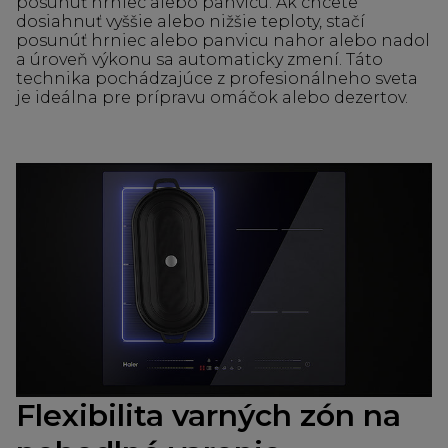
posunúť hrniec alebo panvicu. Ak chcete
dosiahnuť vyššie alebo nižšie teploty, stačí
posunúť hrniec alebo panvicu nahor alebo nadol
a úroveň výkonu sa automaticky zmení. Táto
technika pochádzajúce z profesionálneho sveta
je ideálna pre prípravu omáčok alebo dezertov.
Flexibilita varných zón na