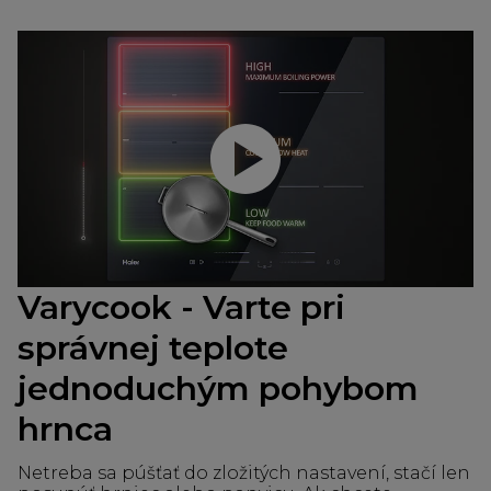
Prehrať video
Varycook - Varte pri
správnej teplote
jednoduchým pohybom
hrnca
Netreba sa púšťať do zložitých nastavení, stačí len