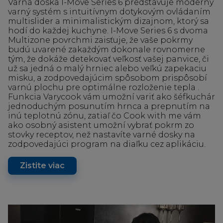
Varná doska I-Move Series 6 predstavuje moderný
varný systém s intuitívnym dotykovým ovládaním
multislider a minimalistickým dizajnom, ktorý sa
hodí do každej kuchyne. I-Move Series 6 s dvoma
Multizone povrchmi zaisťuje, že vaše pokrmy
budú uvarené zakaždým dokonale rovnomerne
tým, že dokáže detekovať veľkosť vašej panvice, či
už sa jedná o malý hrniec alebo veľkú zapekaciu
misku, a zodpovedajúcim spôsobom prispôsobí
varnú plochu pre optimálne rozloženie tepla .
Funkcia Varycook vám umožní variť ako šéfkuchár
jednoduchým posunutím hrnca a prepnutím na
inú teplotnú zónu, zatiaľ čo Cook with me vám
ako osobný asistent umožní vybrať pokrm zo
stovky receptov, než nastavíte varné dosky na
zodpovedajúci program na diaľku cez aplikáciu.
Zistite viac