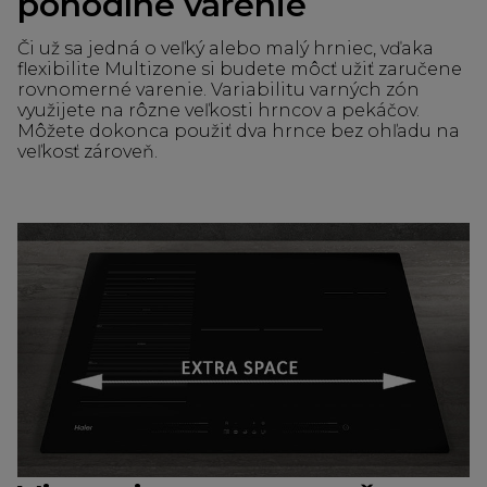
pohodlné varenie
Či už sa jedná o veľký alebo malý hrniec, vďaka
flexibilite Multizone si budete môcť užiť zaručene
rovnomerné varenie. Variabilitu varných zón
využijete na rôzne veľkosti hrncov a pekáčov.
Môžete dokonca použiť dva hrnce bez ohľadu na
veľkosť zároveň.