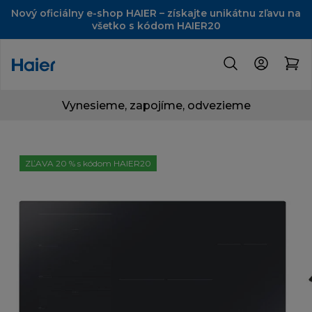
Nový oficiálny e-shop HAIER – získajte unikátnu zľavu na
všetko s kódom HAIER20
Vynesieme, zapojíme, odvezieme
ZĽAVA 20 % s kódom HAIER20