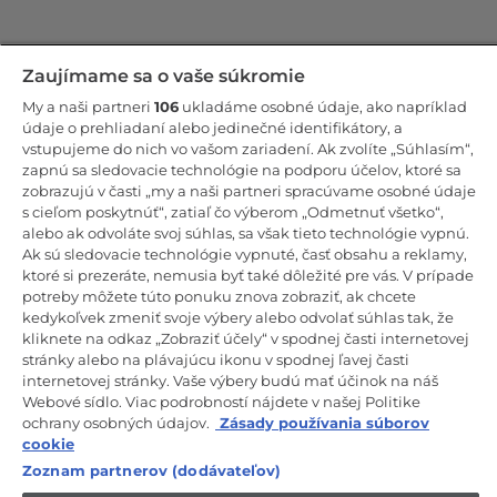
Zostaňte v kontakte!
Zaujímame sa o vaše súkromie
My a naši partneri
106
ukladáme osobné údaje, ako napríklad
Odoberajte náš newsletter
údaje o prehliadaní alebo jedinečné identifikátory, a
vstupujeme do nich vo vašom zariadení. Ak zvolíte „Súhlasím“,
zapnú sa sledovacie technológie na podporu účelov, ktoré sa
zobrazujú v časti „my a naši partneri spracúvame osobné údaje
s cieľom poskytnúť“, zatiaľ čo výberom „Odmetnuť všetko“,
alebo ak odvoláte svoj súhlas, sa však tieto technológie vypnú.
CANDY HOOVER GROUP S.r.I. – Jednoosobová spol. s r.o. –
PRÁVNE SÍDLO SPOLOČNOSTI: Via Comolli, 57 – 20861 Brugherio
Ak sú sledovacie technológie vypnuté, časť obsahu a reklamy,
(MB) – Taliansko – ADMINISTRATÍVNE SÍDLA: Via Privata Eden
ktoré si prezeráte, nemusia byť také dôležité pre vás. V prípade
Fumagalli snc – 20861 Brugherio (MB) a Via Trento č. 20/A-22 –
potreby môžete túto ponuku znova zobraziť, ak chcete
20871 Vimercate (MB) – Taliansko – Tel.: +39.039.2086.1 – Fax:
+39.039.2086.237 – Základné imanie 35 000 000,00 € plne splatené
kedykoľvek zmeniť svoje výbery alebo odvolať súhlas tak, že
– Daňové identifikačné číslo a číslo zápisu v obchodnom registri
kliknete na odkaz „Zobraziť účely“ v spodnej časti internetovej
Miláno-Monza-Brianza-Lodi 04666310158 – DIČ 00786860965 –
stránky alebo na plávajúcu ikonu v spodnej ľavej časti
Identifikačné číslo obchodnej jednotky: MB-1033934 – Oprávnenie IT
internetovej stránky. Vaše výbery budú mať účinok na náš
AEOF 211870 – Činnosť spoločnosti riadi a koordinuje spoločnosť
Candy S.p.A.
Webové sídlo. Viac podrobností nájdete v našej Politike
ochrany osobných údajov.
Zásady používania súborov
SK / Slovensko
cookie
Zoznam partnerov (dodávateľov)