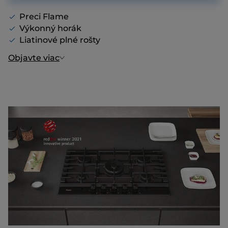
Preci Flame
Výkonný horák
Liatinové plné rošty
Objavte viac