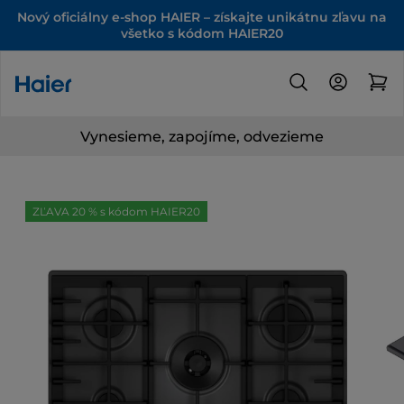
Nový oficiálny e-shop HAIER – získajte unikátnu zľavu na
všetko s kódom HAIER20
Vynesieme, zapojíme, odvezieme
ZĽAVA 20 % s kódom HAIER20