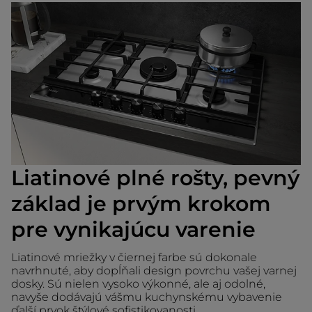
Liatinové plné rošty, pevný
základ je prvým krokom
pre vynikajúcu varenie
Liatinové mriežky v čiernej farbe sú dokonale
navrhnuté, aby dopĺňali design povrchu vašej varnej
dosky. Sú nielen vysoko výkonné, ale aj odolné,
navyše dodávajú vášmu kuchynskému vybavenie
ďalší prvok štýlové sofistikovanosti.