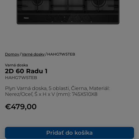
Domov
Varné dosky
HAHG7W5TEB
Varná doska
2D 60 Radu 1
HAHG7W5TEB
Plyn Varná doska, 5 oblasti, Čierna, Materiál:
Nerez/Oceľ, Š x H x V (mm): 745X510X8
€479,00
Pridať do košíka