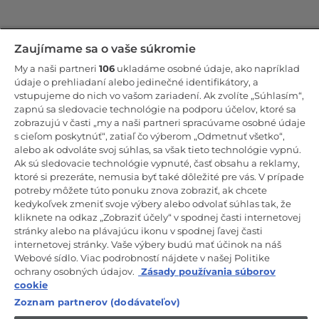
Zostaňte v kontakte!
Zaujímame sa o vaše súkromie
My a naši partneri
106
ukladáme osobné údaje, ako napríklad
Odoberajte náš newsletter
údaje o prehliadaní alebo jedinečné identifikátory, a
vstupujeme do nich vo vašom zariadení. Ak zvolíte „Súhlasím“,
zapnú sa sledovacie technológie na podporu účelov, ktoré sa
zobrazujú v časti „my a naši partneri spracúvame osobné údaje
s cieľom poskytnúť“, zatiaľ čo výberom „Odmetnuť všetko“,
alebo ak odvoláte svoj súhlas, sa však tieto technológie vypnú.
CANDY HOOVER GROUP S.r.I. – Jednoosobová spol. s r.o. –
PRÁVNE SÍDLO SPOLOČNOSTI: Via Comolli, 57 – 20861 Brugherio
Ak sú sledovacie technológie vypnuté, časť obsahu a reklamy,
(MB) – Taliansko – ADMINISTRATÍVNE SÍDLA: Via Privata Eden
ktoré si prezeráte, nemusia byť také dôležité pre vás. V prípade
Fumagalli snc – 20861 Brugherio (MB) a Via Trento č. 20/A-22 –
potreby môžete túto ponuku znova zobraziť, ak chcete
20871 Vimercate (MB) – Taliansko – Tel.: +39.039.2086.1 – Fax:
+39.039.2086.237 – Základné imanie 35 000 000,00 € plne splatené
kedykoľvek zmeniť svoje výbery alebo odvolať súhlas tak, že
– Daňové identifikačné číslo a číslo zápisu v obchodnom registri
kliknete na odkaz „Zobraziť účely“ v spodnej časti internetovej
Miláno-Monza-Brianza-Lodi 04666310158 – DIČ 00786860965 –
stránky alebo na plávajúcu ikonu v spodnej ľavej časti
Identifikačné číslo obchodnej jednotky: MB-1033934 – Oprávnenie IT
internetovej stránky. Vaše výbery budú mať účinok na náš
AEOF 211870 – Činnosť spoločnosti riadi a koordinuje spoločnosť
Candy S.p.A.
Webové sídlo. Viac podrobností nájdete v našej Politike
ochrany osobných údajov.
Zásady používania súborov
SK / Slovensko
cookie
Zoznam partnerov (dodávateľov)