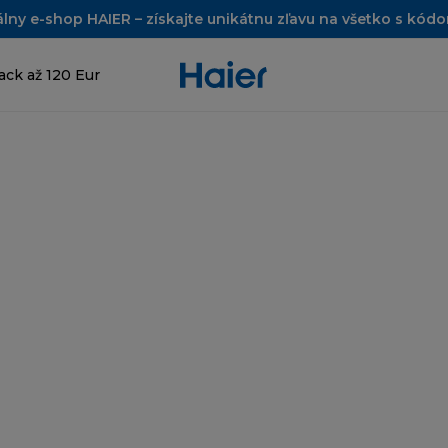
álny e-shop HAIER – získajte unikátnu zľavu na všetko s kó
ck až 120 Eur