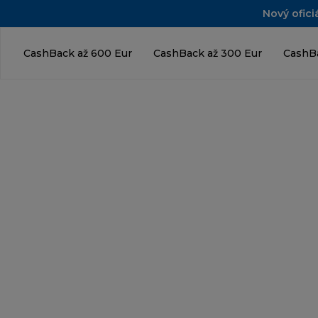
Nový ofici
CashBack až 600 Eur
CashBack až 300 Eur
CashBa