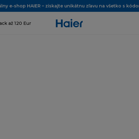
álny e-shop HAIER – získajte unikátnu zľavu na všetko s kó
ck až 120 Eur