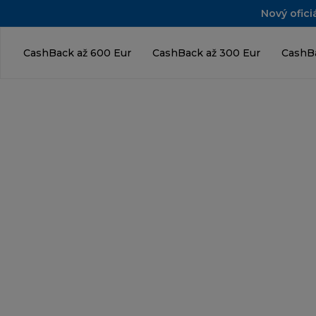
Nový ofici
CashBack až 600 Eur
CashBack až 300 Eur
CashBa