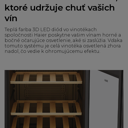
ktoré udržuje chuť vašich
vín
Teplá farba 3D LED diód vo vinotékach
spoločnosti Haier poskytne vašim vínam horné a
bočné očarujúce osvetlenie, aké si zaslúžia. Vďaka
tomuto systému je celá vinotéka osvetlená zhora
nadol, čo vedie k ohromujúcemu efektu.