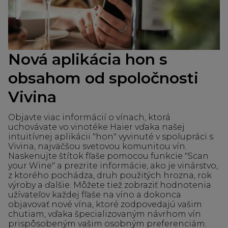
Nová aplikácia hon s
obsahom od spoločnosti
Vivina
Objavte viac informácií o vínach, ktorá
uchovávate vo vinotéke Haier vďaka našej
intuitívnej aplikácii "hon" vyvinuté v spolupráci s
Vivina, najväčšou svetovou komunitou vín.
Naskenujte štítok fľaše pomocou funkcie "Scan
your Wine" a prezrite informácie, ako je vinárstvo,
z ktorého pochádza, druh použitých hrozna, rok
výroby a ďalšie. Môžete tiež zobraziť hodnotenia
užívateľov každej fľaše na víno a dokonca
objavovať nové vína, ktoré zodpovedajú vašim
chutiam, vďaka špecializovaným návrhom vín
prispôsobeným vašim osobným preferenciám.