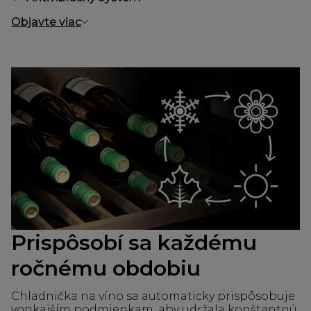
Objavte viac
Prispôsobí sa každému
ročnému obdobiu
Chladnička na víno sa automaticky prispôsobuje
vonkajším podmienkam, aby udržala konštantnú