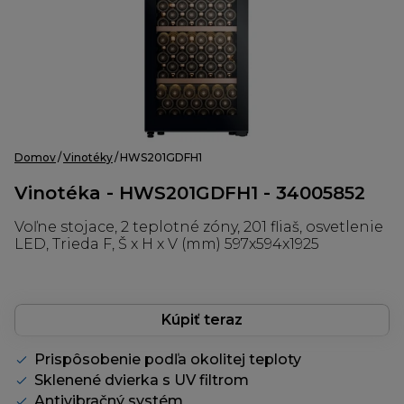
Domov
Vinotéky
HWS201GDFH1
Vinotéka - HWS201GDFH1 - 34005852
Voľne stojace, 2 teplotné zóny, 201 fliaš, osvetlenie
LED, Trieda F, Š x H x V (mm) 597x594x1925
Kúpiť teraz
Prispôsobenie podľa okolitej teploty
Sklenené dvierka s UV filtrom
Antivibračný systém