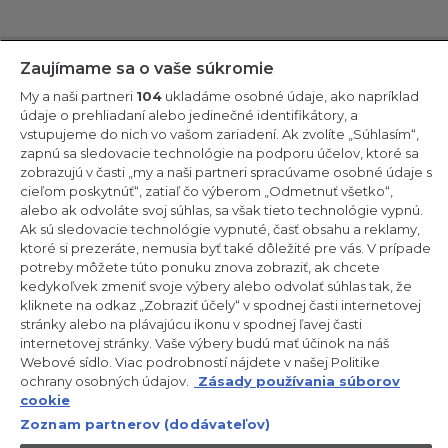
Zostaňte v kontakte!
Zaujímame sa o vaše súkromie
My a naši partneri
104
ukladáme osobné údaje, ako napríklad
Odoberajte náš newsletter
údaje o prehliadaní alebo jedinečné identifikátory, a
vstupujeme do nich vo vašom zariadení. Ak zvolíte „Súhlasím“,
zapnú sa sledovacie technológie na podporu účelov, ktoré sa
zobrazujú v časti „my a naši partneri spracúvame osobné údaje s
cieľom poskytnúť“, zatiaľ čo výberom „Odmetnuť všetko“,
alebo ak odvoláte svoj súhlas, sa však tieto technológie vypnú.
CANDY HOOVER GROUP S.r.I. – Jednoosobová spol. s r.o. –
PRÁVNE SÍDLO SPOLOČNOSTI: Via Comolli, 57 – 20861 Brugherio
Ak sú sledovacie technológie vypnuté, časť obsahu a reklamy,
(MB) – Taliansko – ADMINISTRATÍVNE SÍDLA: Via Privata Eden
ktoré si prezeráte, nemusia byť také dôležité pre vás. V prípade
Fumagalli snc – 20861 Brugherio (MB) a Via Trento č. 20/A-22 –
potreby môžete túto ponuku znova zobraziť, ak chcete
20871 Vimercate (MB) – Taliansko – Tel.: +39.039.2086.1 – Fax:
+39.039.2086.237 – Základné imanie 35 000 000,00 € plne
kedykoľvek zmeniť svoje výbery alebo odvolať súhlas tak, že
splatené – Daňové identifikačné číslo a číslo zápisu v obchodnom
kliknete na odkaz „Zobraziť účely“ v spodnej časti internetovej
registri Miláno-Monza-Brianza-Lodi 04666310158 – DIČ
stránky alebo na plávajúcu ikonu v spodnej ľavej časti
00786860965 – Identifikačné číslo obchodnej jednotky: MB-
internetovej stránky. Vaše výbery budú mať účinok na náš
1033934 – Oprávnenie IT AEOF 211870 – Činnosť spoločnosti riadi a
koordinuje spoločnosť Candy S.p.A.
Webové sídlo. Viac podrobností nájdete v našej Politike
ochrany osobných údajov.
Zásady používania súborov
SK / Slovensko
cookie
Zoznam partnerov (dodávateľov)