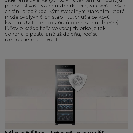
Sklenené dvierka týchto vinoték vám umožňujú
predviesť vašu vzácnu zbierku vín, zároveň ju však
chráni pred škodlivým svetelným žiarením, ktoré
môže ovplyvniť ich stabilitu, chuť a celkovú
kvalitu. UV filtre zabraňujú prenikaniu slnečných
lúčov, o každá fľaša vo vašej zbierke je tak
dokonale postarané až do dňa, keď sa
rozhodnete ju otvoriť.