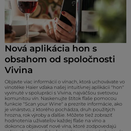
Nová aplikácia hon s
obsahom od spoločnosti
Vivina
Objavte viac informácií o vínach, ktorá uchovávate vo
vinotéke Haier vďaka našej intuitívnej aplikácii "hon"
vyvinuté v spolupráci s Vivina, najväčšou svetovou
komunitou vín. Naskenujte štítok fľaše pomocou
funkcie "Scan your Wine" a prezrite informácie, ako
je vinárstvo, z ktorého pochádza, druh použitých
hrozna, rok výroby a ďalšie. Môžete tiež zobraziť
hodnotenia užívateľov každej fľaše na víno a
dokonca objavovať nové vína, ktoré zodpovedajú