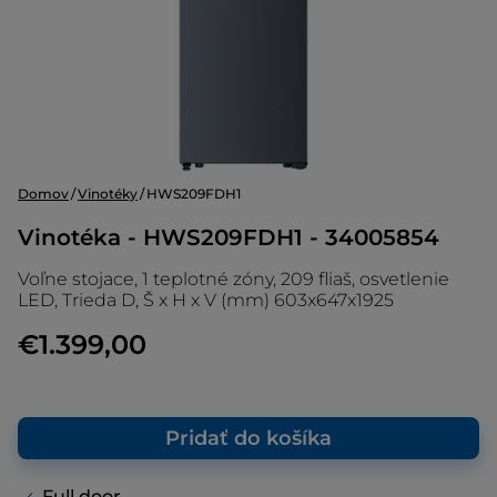
Domov
Vinotéky
HWS209FDH1
Vinotéka - HWS209FDH1 - 34005854
Voľne stojace, 1 teplotné zóny, 209 fliaš, osvetlenie
LED, Trieda D, Š x H x V (mm) 603x647x1925
€1.399,00
Pridať do košíka
Full door