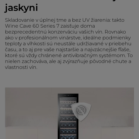
jaskyni
Skladovanie v úplnej tme a bez UV žiarenia: takto
Wine Cave 60 Series 7 zaisťuje doma
bezprecedentnú konzerváciu vašich vín. Rovnako
ako v profesionálnom vinárstve, ideálne podmienky
teploty a vlhkosti sú neustále udržiavané v priebehu
času, a to aj pre vaše najstaršie a najvzácnejšie fľaše,
ktoré sú vždy chránené antivibračným systémom. To
nielen zachováva, ale aj zvýrazňuje pôvodné chute a
vlastnosti vín.