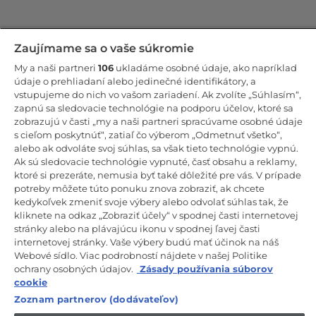
Zostaňte v kontakte!
Zaujímame sa o vaše súkromie
My a naši partneri
106
ukladáme osobné údaje, ako napríklad
Odoberajte náš newsletter
údaje o prehliadaní alebo jedinečné identifikátory, a
vstupujeme do nich vo vašom zariadení. Ak zvolíte „Súhlasím“,
zapnú sa sledovacie technológie na podporu účelov, ktoré sa
zobrazujú v časti „my a naši partneri spracúvame osobné údaje
s cieľom poskytnúť“, zatiaľ čo výberom „Odmetnuť všetko“,
alebo ak odvoláte svoj súhlas, sa však tieto technológie vypnú.
CANDY HOOVER GROUP S.r.I. – Jednoosobová spol. s r.o. –
PRÁVNE SÍDLO SPOLOČNOSTI: Via Comolli, 57 – 20861 Brugherio
Ak sú sledovacie technológie vypnuté, časť obsahu a reklamy,
(MB) – Taliansko – ADMINISTRATÍVNE SÍDLA: Via Privata Eden
ktoré si prezeráte, nemusia byť také dôležité pre vás. V prípade
Fumagalli snc – 20861 Brugherio (MB) a Via Trento č. 20/A-22 –
potreby môžete túto ponuku znova zobraziť, ak chcete
20871 Vimercate (MB) – Taliansko – Tel.: +39.039.2086.1 – Fax:
+39.039.2086.237 – Základné imanie 35 000 000,00 € plne splatené
kedykoľvek zmeniť svoje výbery alebo odvolať súhlas tak, že
– Daňové identifikačné číslo a číslo zápisu v obchodnom registri
kliknete na odkaz „Zobraziť účely“ v spodnej časti internetovej
Miláno-Monza-Brianza-Lodi 04666310158 – DIČ 00786860965 –
stránky alebo na plávajúcu ikonu v spodnej ľavej časti
Identifikačné číslo obchodnej jednotky: MB-1033934 – Oprávnenie IT
internetovej stránky. Vaše výbery budú mať účinok na náš
AEOF 211870 – Činnosť spoločnosti riadi a koordinuje spoločnosť
Candy S.p.A.
Webové sídlo. Viac podrobností nájdete v našej Politike
ochrany osobných údajov.
Zásady používania súborov
SK / Slovensko
cookie
Zoznam partnerov (dodávateľov)