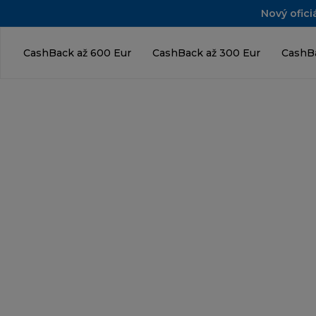
Nový ofici
CashBack až 600 Eur
CashBack až 300 Eur
CashBa