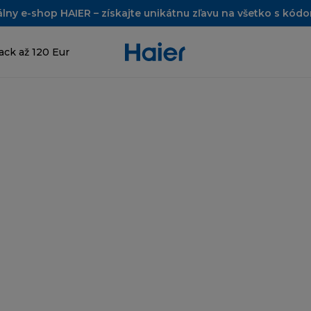
álny e-shop HAIER – získajte unikátnu zľavu na všetko s kó
ck až 120 Eur