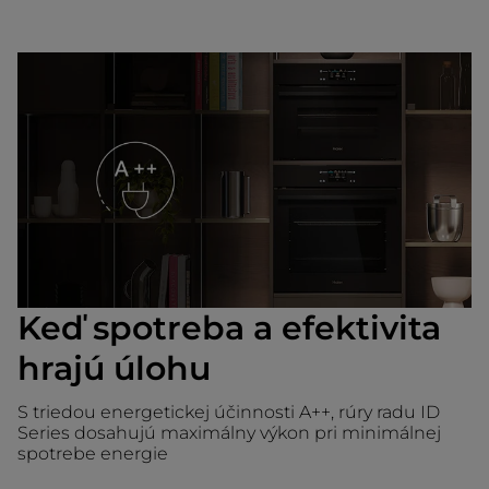
Keď spotreba a efektivita
hrajú úlohu
S triedou energetickej účinnosti A++, rúry radu ID
Series dosahujú maximálny výkon pri minimálnej
spotrebe energie