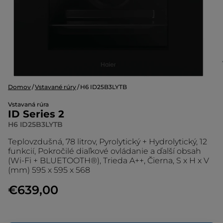
Domov
Vstavané rúry
H6 ID25B3LYTB
Vstavaná rúra
ID Series 2
H6 ID25B3LYTB
Teplovzdušná, 78 litrov, Pyrolytický + Hydrolytický, 12
funkcií, Pokročilé diaľkové ovládanie a ďalší obsah
(Wi-Fi + BLUETOOTH®), Trieda A++, Čierna, S x H x V
(mm) 595 x 595 x 568
€639,00