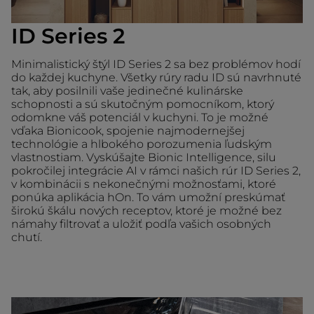
ID Series 2
Minimalistický štýl ID Series 2 sa bez problémov hodí
do každej kuchyne. Všetky rúry radu ID sú navrhnuté
tak, aby posilnili vaše jedinečné kulinárske
schopnosti a sú skutočným pomocníkom, ktorý
odomkne váš potenciál v kuchyni. To je možné
vďaka Bionicook, spojenie najmodernejšej
technológie a hlbokého porozumenia ľudským
vlastnostiam. Vyskúšajte Bionic Intelligence, silu
pokročilej integrácie AI v rámci našich rúr ID Series 2,
v kombinácii s nekonečnými možnosťami, ktoré
ponúka aplikácia hOn. To vám umožní preskúmať
širokú škálu nových receptov, ktoré je možné bez
námahy filtrovať a uložiť podľa vašich osobných
chutí.