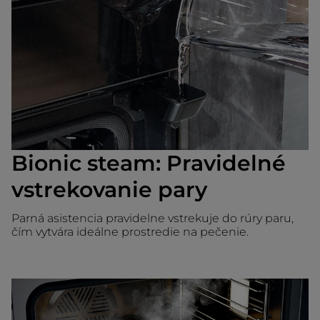
Bionic steam: Pravidelné
vstrekovanie pary
Parná asistencia pravidelne vstrekuje do rúry paru,
čím vytvára ideálne prostredie na pečenie.