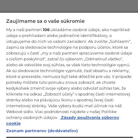
Zostaňte v kontakte!
Zaujímame sa o vaše súkromie
My a naši partneri
106
ukladáme osobné údaje, ako napríklad
Odoberajte náš newsletter
údaje o prehliadaní alebo jedinečné identifikátory, a
vstupujeme do nich vo vašom zariadení. Ak zvolíte „Súhlasím“,
zapnú sa sledovacie technológie na podporu účelov, ktoré sa
zobrazujú v časti „my a naši partneri spracúvame osobné údaje
s cieľom poskytnúť“, zatiaľ čo výberom „Odmetnuť všetko“,
alebo ak odvoláte svoj súhlas, sa však tieto technológie vypnú.
CANDY HOOVER GROUP S.r.I. – Jednoosobová spol. s r.o. –
PRÁVNE SÍDLO SPOLOČNOSTI: Via Comolli, 57 – 20861 Brugherio
Ak sú sledovacie technológie vypnuté, časť obsahu a reklamy,
(MB) – Taliansko – ADMINISTRATÍVNE SÍDLA: Via Privata Eden
ktoré si prezeráte, nemusia byť také dôležité pre vás. V prípade
Fumagalli snc – 20861 Brugherio (MB) a Via Trento č. 20/A-22 –
potreby môžete túto ponuku znova zobraziť, ak chcete
20871 Vimercate (MB) – Taliansko – Tel.: +39.039.2086.1 – Fax:
+39.039.2086.237 – Základné imanie 35 000 000,00 € plne splatené
kedykoľvek zmeniť svoje výbery alebo odvolať súhlas tak, že
– Daňové identifikačné číslo a číslo zápisu v obchodnom registri
kliknete na odkaz „Zobraziť účely“ v spodnej časti internetovej
Miláno-Monza-Brianza-Lodi 04666310158 – DIČ 00786860965 –
stránky alebo na plávajúcu ikonu v spodnej ľavej časti
Identifikačné číslo obchodnej jednotky: MB-1033934 – Oprávnenie IT
internetovej stránky. Vaše výbery budú mať účinok na náš
AEOF 211870 – Činnosť spoločnosti riadi a koordinuje spoločnosť
Candy S.p.A.
Webové sídlo. Viac podrobností nájdete v našej Politike
ochrany osobných údajov.
Zásady používania súborov
SK / Slovensko
cookie
Zoznam partnerov (dodávateľov)