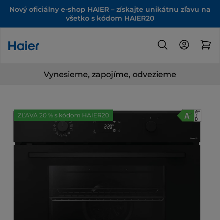
Nový oficiálny e-shop HAIER – získajte unikátnu zľavu na
všetko s kódom HAIER20
Vynesieme, zapojíme, odvezieme
ZĽAVA 20 % s kódom HAIER20