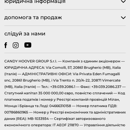
юридична інформація
допомога та продаж
слідуй за нами
CANDY HOOVER GROUP S.r.I. — Компанія з єдиним акціонером —
ЮРИДИЧНА АДРЕСА: Via Comolli, 57, 20861 Brugherio (MB), Italia
(Італія) — АДМІНІСТРАТИВНІ ОФІСИ: Via Privata Eden Fumagalli
snc, 20861 Brugherio (MB), і Via Trento n. 20/A-22, 20871 Vimercate
(MB), Italia (Італія) — Тел.: +39.039.2086.1 — Факс: +39.039.2086.237 —
Статутний капітал 35 000 000,00 євро, повністю сплачений — Код
платника податків і номер у Реєстрі компаній провінцій Мілан,
Монца і Бріанца та Лоді: 04666310158 — Номер платника ПДВ:
00786860965 — Номер у Реєстрі економічних та адміністративних
даних (REA): MB-1033934 — Сертифікат авторизованого
економічного оператора: ІТ AEOF 211870 — Управління діяльністю