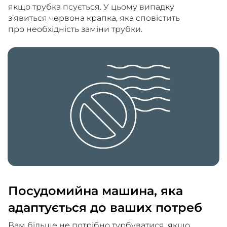
якщо трубка псується. У цьому випадку
з’явиться червона крапка, яка сповістить
про необхідність заміни трубки.
Посудомийна машина, яка
адаптується до ваших потреб
Вам більше не потрібно турбуватися, якщо