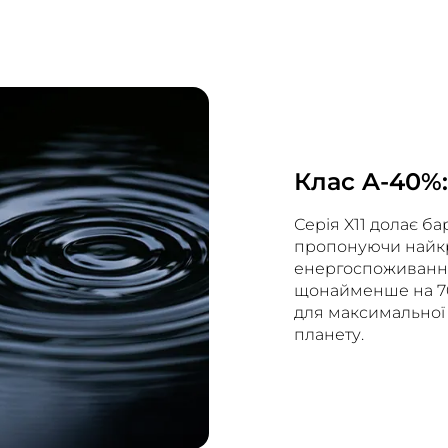
Клас A-40%
Серія X11 долає ба
пропонуючи найкр
енергоспоживання
щонайменше на 70
для максимальної 
планету.