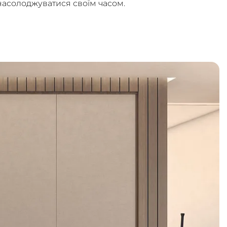
асолоджуватися своїм часом.