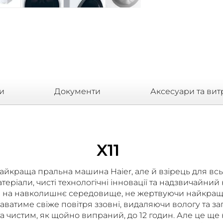
ки
Документи
Аксесуари та вит
X11
айкраща пральна машина Haier, але й взірець для всьог
еріали, чисті технологічні інновації та надзвичайни
в на навколишнє середовище, не жертвуючи найкращим
даватиме свіже повітря ззовні, видаляючи вологу та з
а чистим, як щойно випраний, до 12 годин. Але це ще 