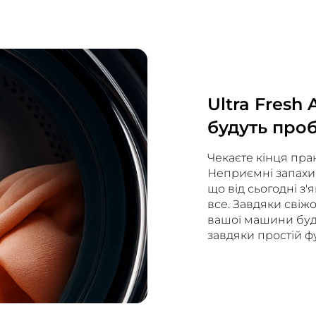
Ultra Fresh
будуть про
Чекаєте кінця пра
Неприємні запахи, 
що від сьогодні з'я
все. Завдяки свіж
вашої машини буде
завдяки простій ф