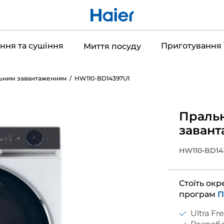
ння та сушіння
Приготування 
Миття посуду
льним завантаженням
HW110-BD14397U1
Пральн
завант
HW110-BD14
Стоїть окре
програм
П
Ultra Fre