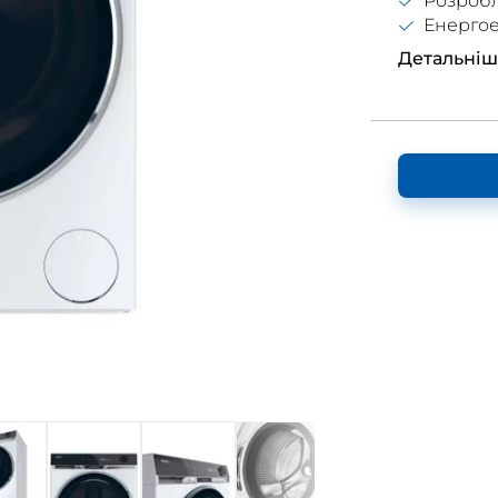
Розробл
Енергое
Детальніш