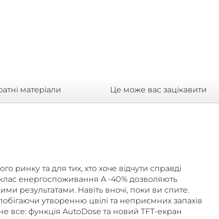
ратні матеріали
Це може вас зацікавити
о ринку та для тих, хто хоче відчути справді
й клас енергоспоживання A -40% дозволяють
и результатами. Навіть вночі, поки ви спите.
апобігаючи утворенню цвілі та неприємних запахів
не все: функція AutoDose та новий TFT-екран