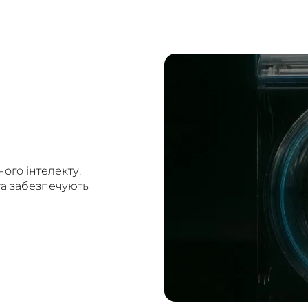
ого інтелекту,
та забезпечують