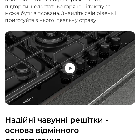
підгоріти, недостатньо гаряче - і текстура
може бути зіпсована. Знайдіть свій рівень і
приготуйте з нього ідеальну страву.
Надійні чавунні решітки -
основа відмінного