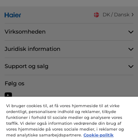
DK / Dansk
Virksomheden
Juridisk information
Support og salg
Følg os
Vi bruger cookies til, at få vores hjemmeside til at virke
ordentligt, personalisere indhold og reklamer, tilbyde
CANDY HOOVER GROUP S.r.I. - Eneaktionær - HJEMSTED: Via
funktioner i forhold til sociale medier og analysere vores
Comolli, 57 - 20861 Brugherio (MB) - Italien - ADMINISTRATIVE
traffik. Vi deler også information vedrørende din brug af
KONTORER: Via Privata Eden Fumagalli snc - 20861 Brugherio (MB)
vores hjemmeside på vores sociale medier, i reklamer og
og Via Trento nr. 20/A-22 - 20871 Vimercate (MB) - Italien - Tlf.:
med analytiske samarbejdspartnere.
Cookie-politik