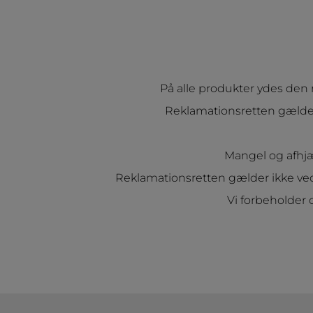
På alle produkter ydes den r
Reklamationsretten gælder s
Mangel og afhjæ
Reklamationsretten gælder ikke ved f
Vi forbeholder o