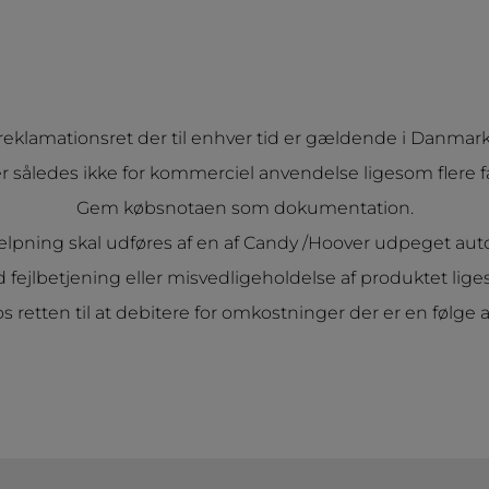
eklamationsret der til enhver tid er gældende i Danmark f
åledes ikke for kommerciel anvendelse ligesom flere famil
Gem købsnotaen som dokumentation.
lpning skal udføres af en af Candy /Hoover udpeget autor
ejlbetjening eller misvedligeholdelse af produktet ligeso
s retten til at debitere for omkostninger der er en følge a