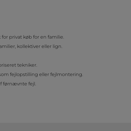
or privat køb for en familie.
ier, kollektiver eller lign.
iseret tekniker.
m fejlopstilling eller fejlmontering.
f førnævnte fejl.