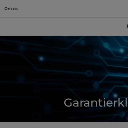
Om os
Hjem
Garanti og vedligeholdelse
Garantipolitik
Garantierk