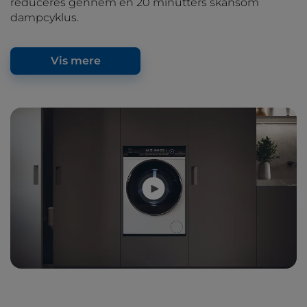
reduceres gennem en 20 minutters skånsom
dampcyklus.
Vis mere