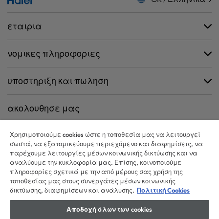
εταιρια
νομικες πληροφοριες
υποστηριξη και πωληση
ακολουθησε μας
Χρησιμοποιούμε cookies ώστε η τοποθεσία μας να λειτουργεί
σωστά, να εξατομικεύουμε περιεχόμενο και διαφημίσεις, να
παρέχουμε λειτουργίες μέσων κοινωνικής δικτύωσης και να
CANDY HOOVER GROUP S.r.I. - Μοναδικός Μέτοχος - ΕΔΡΑ: Via Comolli,
αναλύουμε την κυκλοφορία μας. Επίσης, κοινοποιούμε
57 - 20861 Brugherio (MB) - Ιταλία - ΔΙΟΙΚΗΤΙΚΑ ΓΡΑΦΕΙΑ: Via Privata Eden
πληροφορίες σχετικά με την από μέρους σας χρήση της
Fumagalli snc - 20861 Brugherio (MB) και Via Trento n. 20/A-22 - 20871
τοποθεσίας μας στους συνεργάτες μέσων κοινωνικής
Vimercate (MB) - Ιταλία - Τηλ.: +39.039.2086.1 - Φαξ: +39.039.2086.237 -
δικτύωσης, διαφημίσεων και ανάλυσης.
Πολιτική Cookies
Μετοχικό κεφάλαιο 35.000.000,00 € iv - ΑΦΜ. και αριθμός εγγραφής
Αποδοχή όλων των cookies
στο Μητρώο Επιχειρήσεων Μιλάνου-Μόντσα-Μπριάντσα-Λόντι