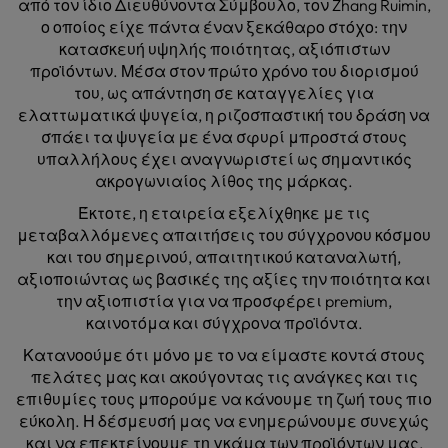
από τον ίδιο Διευθύνοντα Σύμβουλο, τον Zhang Ruimin,
ο οποίος είχε πάντα έναν ξεκάθαρο στόχο: την
κατασκευή υψηλής ποιότητας, αξιόπιστων
προϊόντων. Μέσα στον πρώτο χρόνο του διορισμού
του, ως απάντηση σε καταγγελίες για
ελαττωματικά ψυγεία, η ριζοσπαστική του δράση να
σπάει τα ψυγεία με ένα σφυρί μπροστά στους
υπαλλήλους έχει αναγνωριστεί ως σημαντικός
ακρογωνιαίος λίθος της μάρκας.
Έκτοτε, η εταιρεία εξελίχθηκε με τις
μεταβαλλόμενες απαιτήσεις του σύγχρονου κόσμου
και του σημερινού, απαιτητικού καταναλωτή,
αξιοποιώντας ως βασικές της αξίες την ποιότητα και
την αξιοπιστία για να προσφέρει premium,
καινοτόμα και σύγχρονα προϊόντα.
Κατανοούμε ότι μόνο με το να είμαστε κοντά στους
πελάτες μας και ακούγοντας τις ανάγκες και τις
επιθυμίες τους μπορούμε να κάνουμε τη ζωή τους πιο
εύκολη. Η δέσμευσή μας να ενημερώνουμε συνεχώς
και να επεκτείνουμε τη γκάμα των προϊόντων μας,