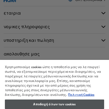
εταιρια
νομικες πληροφοριες
υποστηριξη και πωληση
ακολουθησε μας
Χρησιμοποιούμε cookies ώστε η τοποθεσία μας να λειτουργεί
σωστά, να εξατομικεύουμε περιεχόμενο και διαφημίσεις, να
παρέχουμε λειτουργίες μέσων κοινωνικής δικτύωσης και να
CANDY HOOVER GROUP S.r.I. - Μοναδικός Μέτοχος - ΕΔΡΑ: Via Comolli,
αναλύουμε την κυκλοφορία μας. Επίσης, κοινοποιούμε
57 - 20861 Brugherio (MB) - Ιταλία - ΔΙΟΙΚΗΤΙΚΑ ΓΡΑΦΕΙΑ: Via Privata Eden
πληροφορίες σχετικά με την από μέρους σας χρήση της
Fumagalli snc - 20861 Brugherio (MB) και Via Trento n. 20/A-22 - 20871
τοποθεσίας μας στους συνεργάτες μέσων κοινωνικής
Vimercate (MB) - Ιταλία - Τηλ.: +39.039.2086.1 - Φαξ: +39.039.2086.237 -
δικτύωσης, διαφημίσεων και ανάλυσης.
Πολιτική Cookies
Μετοχικό κεφάλαιο 35.000.000,00 € iv - ΑΦΜ. και αριθμός εγγραφής
Αποδοχή όλων των cookies
στο Μητρώο Επιχειρήσεων Μιλάνου-Μόντσα-Μπριάντσα-Λόντι