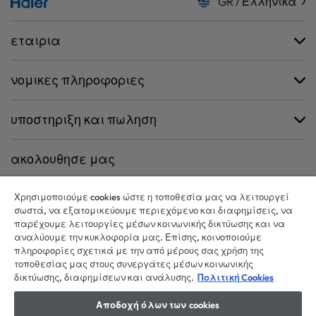
GR / Ελληνικά
εταιρια
νομικες πληροφοριες
υποστηριξη και πωληση
ακολουθησε μας
Χρησιμοποιούμε cookies ώστε η τοποθεσία μας να λειτουργεί
σωστά, να εξατομικεύουμε περιεχόμενο και διαφημίσεις, να
παρέχουμε λειτουργίες μέσων κοινωνικής δικτύωσης και να
CANDY HOOVER GROUP S.r.I. - Μοναδικός Μέτοχος - ΕΔΡΑ: Via Comolli,
αναλύουμε την κυκλοφορία μας. Επίσης, κοινοποιούμε
57 - 20861 Brugherio (MB) - Ιταλία - ΔΙΟΙΚΗΤΙΚΑ ΓΡΑΦΕΙΑ: Via Privata Eden
πληροφορίες σχετικά με την από μέρους σας χρήση της
Fumagalli snc - 20861 Brugherio (MB) και Via Trento n. 20/A-22 - 20871
τοποθεσίας μας στους συνεργάτες μέσων κοινωνικής
Vimercate (MB) - Ιταλία - Τηλ.: +39.039.2086.1 - Φαξ: +39.039.2086.237 -
δικτύωσης, διαφημίσεων και ανάλυσης.
Πολιτική Cookies
Μετοχικό κεφάλαιο 35.000.000,00 € iv - ΑΦΜ. και αριθμός εγγραφής
στο Μητρώο Επιχειρήσεων Μιλάνου-Μόντσα-Μπριάντσα-Λόντι
Αποδοχή όλων των cookies