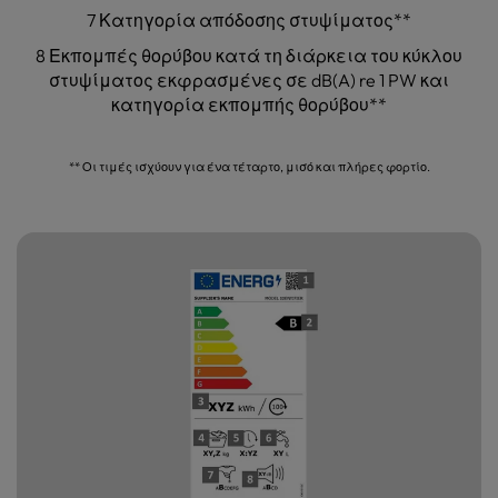
7 Κατηγορία απόδοσης στυψίματος**
8 Εκπομπές θορύβου κατά τη διάρκεια του κύκλου
στυψίματος εκφρασμένες σε dB(A) re 1 PW και
κατηγορία εκπομπής θορύβου**
** Οι τιμές ισχύουν για ένα τέταρτο, μισό και πλήρες φορτίο.