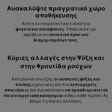
Ανακαλύψτε πραγματικό χώρο
αποθήκευσης
Αυτή η λειτουργία είναι ειδικά για
ψυγεία και καταψύκτες
. Υποδεικνύει με
ακρίβεια τον
συνολικό όγκο των
διαμερισμάτων τους
.
Κύριες αλλαγές στην Ψύξη και
στην Φροντίδα ρούχων
Από εδώ και στο εξής,
οι συσκευές ψύξης και
πλύσης
έχουν νέες και πιο
λεπτομερείς
απαιτήσεις
που διευκολύνουν
να προσδιοριστεί σε
ποια ενεργειακή κατηγορία
ανήκει κάθε προϊόν. Ας
δούμε τις κύριες αλλαγές.