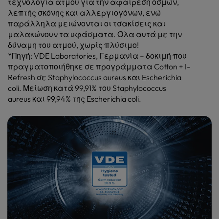
τεχνολογία ατμού για την αφαίρεση οσμών,
λεπτής σκόνης και αλλεργιογόνων, ενώ
παράλληλα μειώνονται οι τσακίσεις και
μαλακώνουν τα υφάσματα. Όλα αυτά με την
δύναμη του ατμού, χωρίς πλύσιμο!
*Πηγή: VDE Laboratories, Γερμανία – δοκιμή που
πραγματοποιήθηκε σε προγράμματα Cotton + I-
Refresh σε Staphylococcus aureus και Escherichia
coli. Μείωση κατά 99,91% του Staphylococcus
aureus και 99,94% της Escherichia coli.