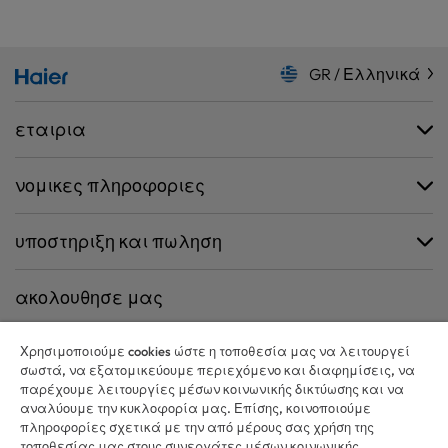
GR / Ελληνικά
εταιρια
νομικες πληροφοριες
υποστηριξη και πωληση
ακολουθησε μας
Χρησιμοποιούμε cookies ώστε η τοποθεσία μας να λειτουργεί
σωστά, να εξατομικεύουμε περιεχόμενο και διαφημίσεις, να
παρέχουμε λειτουργίες μέσων κοινωνικής δικτύωσης και να
CANDY HOOVER GROUP S.r.I. - Μοναδικός Μέτοχος - ΕΔΡΑ: Via Comolli,
αναλύουμε την κυκλοφορία μας. Επίσης, κοινοποιούμε
57 - 20861 Brugherio (MB) - Ιταλία - ΔΙΟΙΚΗΤΙΚΑ ΓΡΑΦΕΙΑ: Via Privata Eden
πληροφορίες σχετικά με την από μέρους σας χρήση της
Fumagalli snc - 20861 Brugherio (MB) και Via Trento n. 20/A-22 - 20871
τοποθεσίας μας στους συνεργάτες μέσων κοινωνικής