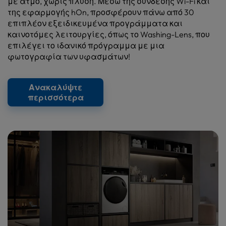
με ατμό, χωρίς πλύση. Μέσω της σύνδεσης Wi-Fi και
της εφαρμογής hOn, προσφέρουν πάνω από 30
επιπλέον εξειδικευμένα προγράμματα και
καινοτόμες λειτουργίες, όπως το Washing-Lens, που
επιλέγει το ιδανικό πρόγραμμα με μια
φωτογραφία των υφασμάτων!
Ανακαλύψτε
περισσότερα