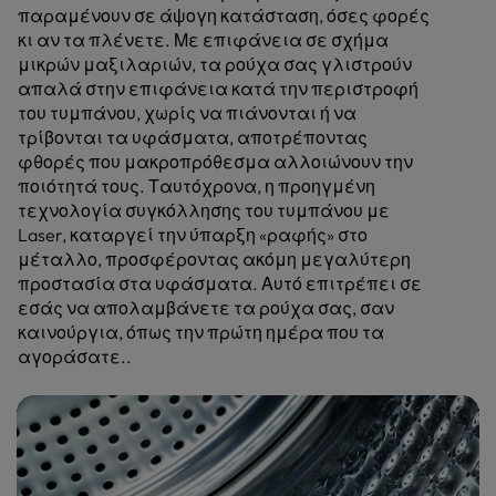
παραμένουν σε άψογη κατάσταση, όσες φορές
κι αν τα πλένετε. Με επιφάνεια σε σχήμα
μικρών μαξιλαριών, τα ρούχα σας γλιστρούν
απαλά στην επιφάνεια κατά την περιστροφή
του τυμπάνου, χωρίς να πιάνονται ή να
τρίβονται τα υφάσματα, αποτρέποντας
φθορές που μακροπρόθεσμα αλλοιώνουν την
ποιότητά τους. Ταυτόχρονα, η προηγμένη
τεχνολογία συγκόλλησης του τυμπάνου με
Laser, καταργεί την ύπαρξη «ραφής» στο
μέταλλο, προσφέροντας ακόμη μεγαλύτερη
προστασία στα υφάσματα. Αυτό επιτρέπει σε
εσάς να απολαμβάνετε τα ρούχα σας, σαν
καινούργια, όπως την πρώτη ημέρα που τα
αγοράσατε..