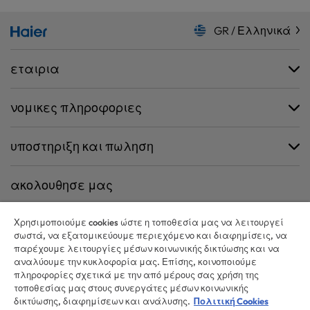
GR / Ελληνικά
εταιρια
νομικες πληροφοριες
υποστηριξη και πωληση
ακολουθησε μας
Χρησιμοποιούμε cookies ώστε η τοποθεσία μας να λειτουργεί
σωστά, να εξατομικεύουμε περιεχόμενο και διαφημίσεις, να
παρέχουμε λειτουργίες μέσων κοινωνικής δικτύωσης και να
CANDY HOOVER GROUP S.r.I. - Μοναδικός Μέτοχος - ΕΔΡΑ: Via Comolli,
αναλύουμε την κυκλοφορία μας. Επίσης, κοινοποιούμε
57 - 20861 Brugherio (MB) - Ιταλία - ΔΙΟΙΚΗΤΙΚΑ ΓΡΑΦΕΙΑ: Via Privata Eden
πληροφορίες σχετικά με την από μέρους σας χρήση της
Fumagalli snc - 20861 Brugherio (MB) και Via Trento n. 20/A-22 - 20871
τοποθεσίας μας στους συνεργάτες μέσων κοινωνικής
Vimercate (MB) - Ιταλία - Τηλ.: +39.039.2086.1 - Φαξ: +39.039.2086.237 -
δικτύωσης, διαφημίσεων και ανάλυσης.
Πολιτική Cookies