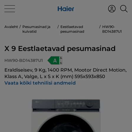
Avaleht
Pesumasinad ja
Eestlaetavad
HW90-
kuivatid
pesumasinad
BD14387U1
X 9 Eestlaetavad pesumasinad
HW90-BD14387U1
Eraldiseisev, 9 Kg, 1400 RPM, Mootor Direct Motion,
Klass A, Valge, L x S x K (mm) 595x593x850
Vaata kõiki tehnilisi andmeid