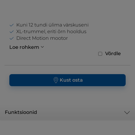
Kuni 12 tundi ülima värskuseni
XL-trummel, eriti õrn hooldus
Direct Motion mootor
Loe rohkem
Võrdle
Kust osta
Funktsioonid