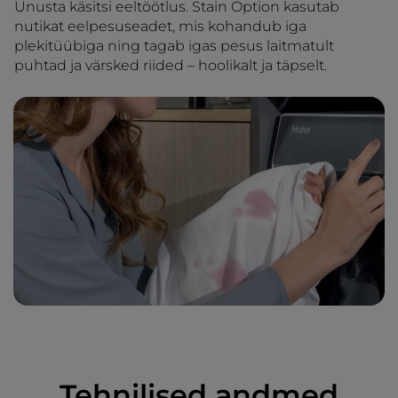
Unusta käsitsi eeltöötlus. Stain Option kasutab
nutikat eelpesuseadet, mis kohandub iga
plekitüübiga ning tagab igas pesus laitmatult
puhtad ja värsked riided – hoolikalt ja täpselt.
Tehnilised andmed