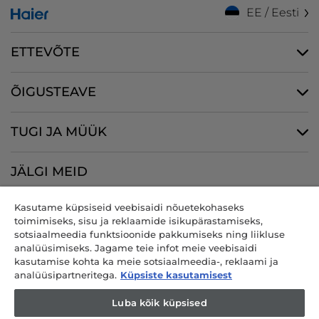
EE / Eesti
ETTEVÕTE
ÕIGUSTEAVE
TUGI JA MÜÜK
JÄLGI MEID
Kasutame küpsiseid veebisaidi nõuetekohaseks
toimimiseks, sisu ja reklaamide isikupärastamiseks,
sotsiaalmeedia funktsioonide pakkumiseks ning liikluse
CANDY HOOVER GROUP S.r.I. - ainuosanik - REGISTRIJÄRGNE
analüüsimiseks. Jagame teie infot meie veebisaidi
ASUKOHT: Via Comolli, 57 - 20861 Brugherio (MB) - Itaalia - BÜROOD:
kasutamise kohta ka meie sotsiaalmeedia-, reklaami ja
Via Privata Eden Fumagalli snc - 20861 Brugherio (MB) ja Via Trento
analüüsipartneritega.
Küpsiste kasutamisest
nr 20/A-22 - 20871 Vimercate (MB) - Itaalia - Tel: +39.039.2086.1 - Faks:
+39.039.2086.237 - Osakapital 35 000 000.00 € täielikult sisse
Luba kõik küpsised
makstud - Maksukood ja registrikood Milano-Monza-Brianza-Lodi