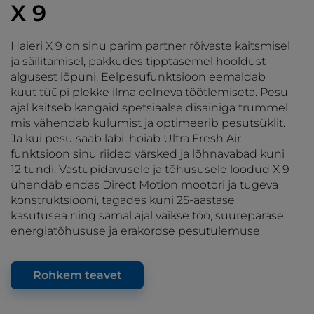
X 9
Haieri X 9 on sinu parim partner rõivaste kaitsmisel
ja säilitamisel, pakkudes tipptasemel hooldust
algusest lõpuni. Eelpesufunktsioon eemaldab
kuut tüüpi plekke ilma eelneva töötlemiseta. Pesu
ajal kaitseb kangaid spetsiaalse disainiga trummel,
mis vähendab kulumist ja optimeerib pesutsüklit.
Ja kui pesu saab läbi, hoiab Ultra Fresh Air
funktsioon sinu riided värsked ja lõhnavabad kuni
12 tundi. Vastupidavusele ja tõhususele loodud X 9
ühendab endas Direct Motion mootori ja tugeva
konstruktsiooni, tagades kuni 25-aastase
kasutusea ning samal ajal vaikse töö, suurepärase
energiatõhususe ja erakordse pesutulemuse.
Rohkem teavet