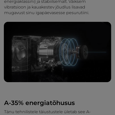
energiaklassini) ja stabiilsemalt. Väiksem
vibratsioon ja kauakestev jõudlus lisavad
mugavust sinu igapäevasesse pesurutiini.
A-35% energiatõhusus
Tänu tehnilistele täiustustele ületab see A-