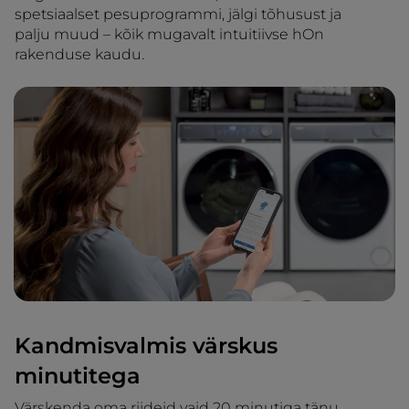
spetsiaalset pesuprogrammi, jälgi tõhusust ja
palju muud – kõik mugavalt intuitiivse hOn
rakenduse kaudu.
Kandmisvalmis värskus
minutitega
Värskenda oma riideid vaid 20 minutiga tänu