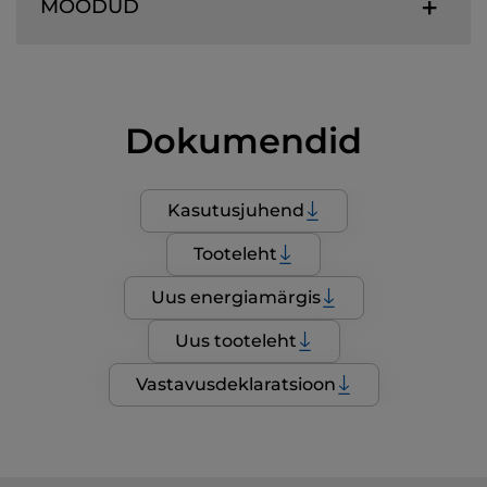
MÕÕDUD
Dokumendid
Kasutusjuhend
Tooteleht
Uus energiamärgis
Uus tooteleht
Vastavusdeklaratsioon