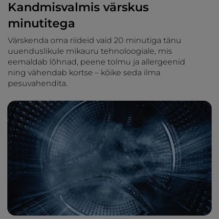
Kandmisvalmis värskus
minutitega
Värskenda oma riideid vaid 20 minutiga tänu
uuenduslikule mikauru tehnoloogiale, mis
eemaldab lõhnad, peene tolmu ja allergeenid
ning vähendab kortse – kõike seda ilma
pesuvahendita.