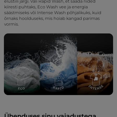
elustiili järgi. Vali Rapid Wash, et saada riided
kiiresti puhtaks, Eco Wash vee ja energia
säästmiseks või Intense Wash põhjalikuks, kuid
õrnaks hoolduseks, mis hoiab kangad parimas
vormis.
Ühenduses sinu vajadustega