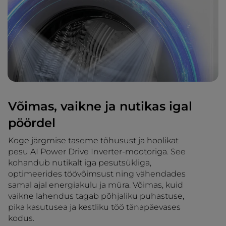
Võimas, vaikne ja nutikas igal
pöördel
Koge järgmise taseme tõhusust ja hoolikat
pesu AI Power Drive Inverter-mootoriga. See
kohandub nutikalt iga pesutsükliga,
optimeerides töövõimsust ning vähendades
samal ajal energiakulu ja müra. Võimas, kuid
vaikne lahendus tagab põhjaliku puhastuse,
pika kasutusea ja kestliku töö tänapäevases
kodus.