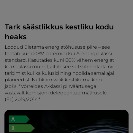
Tark säästlikkus kestliku kodu
heaks
Loodud ületama energiatõhususe piire – see
töötab kuni 20%* paremini kui A-energiaklassi
standard. Kasutades kuni 60% vähem energiat
kui G-klassi mudel, aitab see sul vähendada nii
tarbimist kui ka kulusid ning hoolida samal ajal
planeedist. Nutikam valik kestlikuma kodu
jaoks. *Võrreldes A-klassi piirväärtusega
vastavalt komisjoni delegeeritud määrusele
(EL) 2019/2014.*