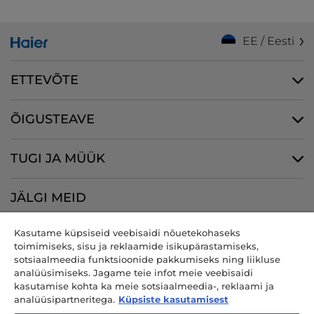
EE / Eesti
ETTEVÕTE
ÕIGUSTEAVE
TUGI JA MÜÜK
JÄLGI MEID
Kasutame küpsiseid veebisaidi nõuetekohaseks
toimimiseks, sisu ja reklaamide isikupärastamiseks,
sotsiaalmeedia funktsioonide pakkumiseks ning liikluse
CANDY HOOVER GROUP S.r.I. - ainuosanik - REGISTRIJÄRGNE
analüüsimiseks. Jagame teie infot meie veebisaidi
ASUKOHT: Via Comolli, 57 - 20861 Brugherio (MB) - Itaalia - BÜROOD:
kasutamise kohta ka meie sotsiaalmeedia-, reklaami ja
Via Privata Eden Fumagalli snc - 20861 Brugherio (MB) ja Via Trento
analüüsipartneritega.
Küpsiste kasutamisest
nr 20/A-22 - 20871 Vimercate (MB) - Itaalia - Tel: +39.039.2086.1 - Faks: