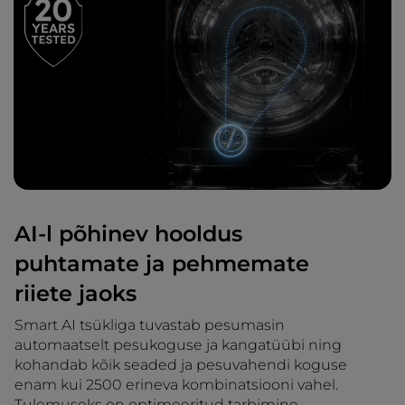
AI-l põhinev hooldus
puhtamate ja pehmemate
riiete jaoks
Smart AI tsükliga tuvastab pesumasin
automaatselt pesukoguse ja kangatüübi ning
kohandab kõik seaded ja pesuvahendi koguse
enam kui 2500 erineva kombinatsiooni vahel.
Tulemuseks on optimeeritud tarbimine,