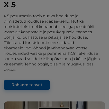
X 5
X 5 pesumasin toob nutika hoolduse ja
viimistletud jõudluse igapäevaellu. Nutika
tehisintellekti toel kohandab see iga pesutsükli
vastavalt kangastele ja pesukogusele, tagades
põhjaliku puhastuse ja pikaajalise hoolduse.
Täiustatud funktsioonid eemaldavad
ebameeldivad lõhnad ja vähendavad kortse,
hoides riided värske ja pehmena. hOn rakenduse
kaudu saad seadeid isikupärastada ja kõike jälgida
ka eemalt. Tehnoloogia, disain ja mugavus igas
pesus.
Rohkem teavet