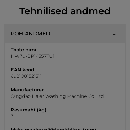
Tehnilised andmed
PÕHIANDMED
Toote nimi
HW70-BP14357TU1
EAN kood
6921081521311
Manufacturer
Qingdao Haier Washing Machine Co. Ltd.
Pesumaht (kg)
7
Maksimaalne pöörlemiskiirus (rpm)