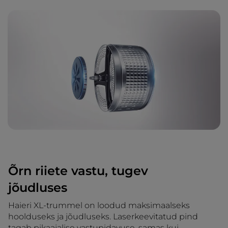
Õrn riiete vastu, tugev
jõudluses
Haieri XL-trummel on loodud maksimaalseks
hoolduseks ja jõudluseks. Laserkeevitatud pind
tagab pikaajalise vastupidavuse, samas kui