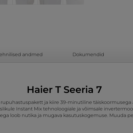
ehnilised andmed
Dokumendid
Haier T Seeria 7
Aurupuhastuspakett ja kiire 39-minutiline täiskoormus
ikule Instant Mix tehnoloogiale ja võimsale invertermoo
usega loob nutika ja mugava kasutuskogemuse. Muuda pes