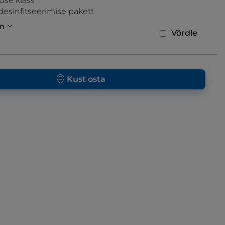
suse klass
esinfitseerimise pakett
m
Võrdle
Kust osta