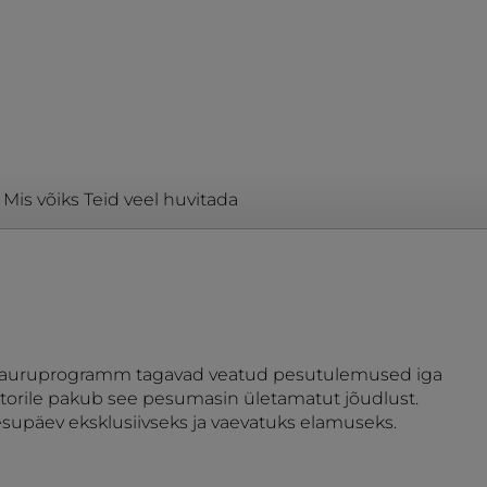
Mis võiks Teid veel huvitada
ega auruprogramm tagavad veatud pesutulemused iga
torile pakub see pesumasin ületamatut jõudlust.
upäev eksklusiivseks ja vaevatuks elamuseks.