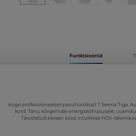
Funktsioonid
T
Koge professionaalset pesuhooldust T Seeria 7-ga. 
kord. Tänu kõrgemale energiatõhususele, uuendusl
Täiustatud ekraan koos intuitiivse hOn rakend