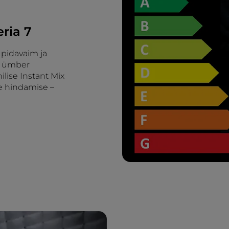
eria 7
upidavaim ja
n ümber
ilise Instant Mix
e hindamise –