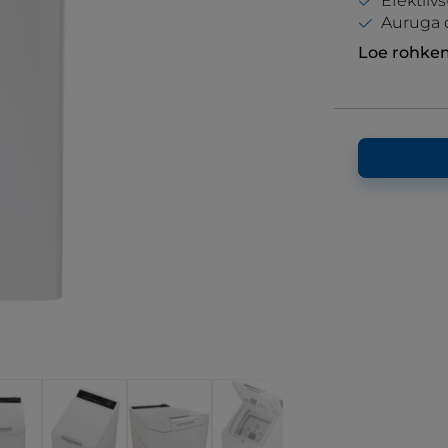
Efektiiv
Auruga d
Loe rohke