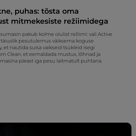
kne, puhas: tõsta oma
t mitmekesiste režiimidega
umasin pakub kolme olulist režiimi: vali Active
 täiuslik pesutulemus väiksema koguse
y, et nautida suisa vaikseid tsükleid isegi
rum Clean, et eemaldada mustus, lõhnad ja
 masina pärast iga pesu laitmatult puhtana.