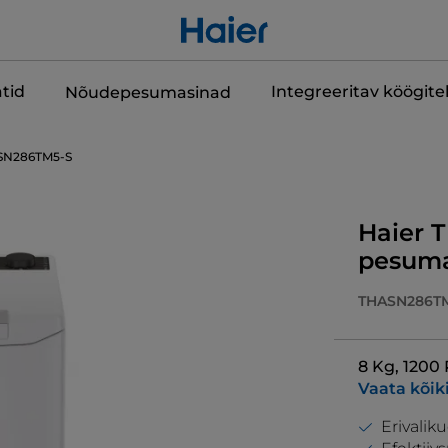
tid
Integreeritav köögit
Nõudepesumasinad
SN286TM5-S
Haier T
pesuma
THASN286T
8 Kg, 1200
Vaata kõik
Erivalik