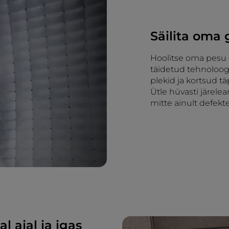
Säilita oma
Hoolitse oma pesu
täidetud tehnoloog
plekid ja kortsud 
Ütle hüvasti järel
mitte ainult defekte
l ajal ja igas