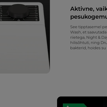
Aktivne, vai
pesukogemus
See tipptasemel pes
Wash, et saavutada
riietega, Night & Da
hilisõhtuti, ning D
bakterid, hoides su