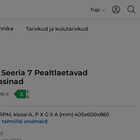
Tugi
ehnika
Tarvikud ja kulutarvikud
 Seeria 7 Pealtlaetavad
sinad
M5-S
 RPM, klassi A, P X G X A (mm) 405x600x860
i tehnilisi andmeid
ud