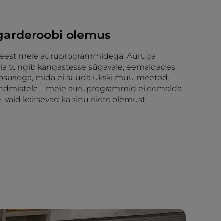
 garderoobi olemus
 eest meie auruprogrammidega. Auruga
ia tungib kangastesse sügavale, eemaldades
täpsusega, mida ei suuda ükski muu meetod.
eandmistele – meie auruprogrammid ei eemalda
, vaid kaitsevad ka sinu riiete olemust.