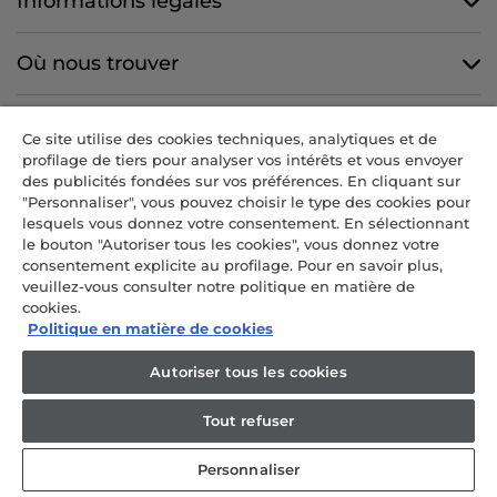
Informations légales
Où nous trouver
Nous suivre
Ce site utilise des cookies techniques, analytiques et de
profilage de tiers pour analyser vos intérêts et vous envoyer
des publicités fondées sur vos préférences. En cliquant sur
"Personnaliser", vous pouvez choisir le type des cookies pour
lesquels vous donnez votre consentement. En sélectionnant
CANDY HOOVER GROUP S.r.I. - Associé unique - SIÈGE SOCIAL : Via
le bouton "Autoriser tous les cookies", vous donnez votre
Comolli, 57 - 20861 Brugherio (MB) - Italie - SIÈGES ADMINISTRATIFS :
consentement explicite au profilage. Pour en savoir plus,
Via Privata Eden Fumagalli snc - 20861 Brugherio (MB) et Via Trento
veuillez-vous consulter notre politique en matière de
n. 20/A-22 - 20871 Vimercate (MB) - Italie - Tél. : +39.039.2086.1 - Fax :
cookies.
+39.039.2086.237 - Capital social 35 000 000,00 € iv - Cod. Code fiscal
Politique en matière de cookies
et numéro d'inscription au registre du commerce de Milan-Monza-
Autoriser tous les cookies
Brianza-Lodi 04666310158 - Numéro de TVA 00786860965 - Numéro
REA : MB-1033934 - Autorisation IT AEOF 211870 - Société soumise
Tout refuser
aux activités de gestion et de coordination de Candy S.p.A.
Personnaliser