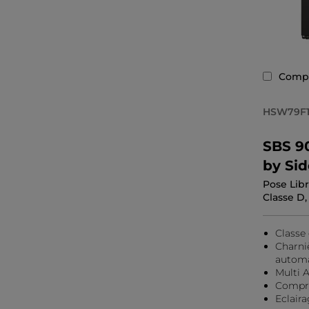
Comp
HSW79F1
SBS 90
by Sid
Pose Libr
Classe D,
Classe
Charniè
autom
Multi A
Compre
Eclair