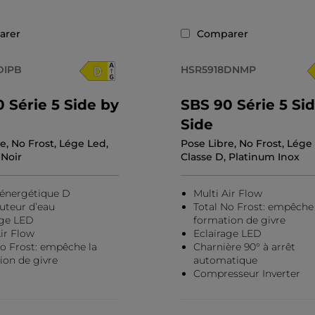
arer
Comparer
DIPB
HSR5918DNMP
 Série 5 Side by
SBS 90 Série 5 Si
Side
e, No Frost, Lége Led,
Pose Libre, No Frost, Lége
 Noir
Classe D, Platinum Inox
 énergétique D
Multi Air Flow
buteur d’eau
Total No Frost: empêche 
age LED
formation de givre
ir Flow
Eclairage LED
No Frost: empêche la
Charnière 90° à arrêt
ion de givre
automatique
Compresseur Inverter