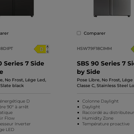
arer
Comparer
8DIPT
HSW79F18CIMM
 Series 7 Side
SBS 90 Series 7 S
e
by Side
e, No Frost, Lége Led,
Pose Libre, No Frost, Lége
 Slate black
Classe C, Stainless Steel L
 énergétique D
Colonne Daylight
re 90° à arrêt
Daylight
atique
Raccordé au distributeur
ir Flow
Humidity Zone
sseur Inverter
Température proactive
age LED