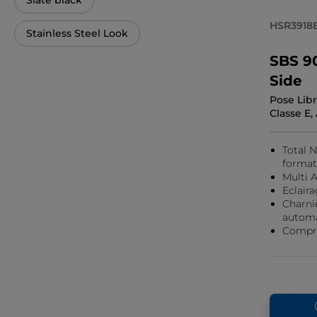
Slate black
HSR3918
Stainless Steel Look
SBS 90
Side
Pose Libr
Classe E
Total 
format
Multi A
Eclair
Charniè
autom
Compre