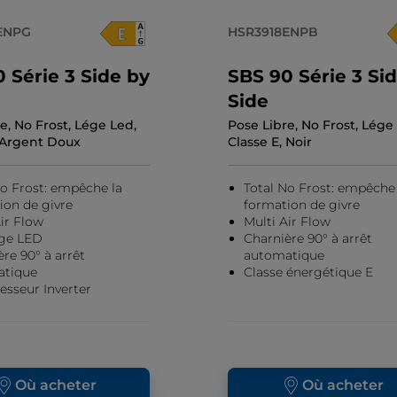
ENPG
HSR3918ENPB
 Série 3 Side by
SBS 90 Série 3 Si
Side
e, No Frost, Lége Led,
Pose Libre, No Frost, Lége
, Argent Doux
Classe E, Noir
No Frost: empêche la
Total No Frost: empêche 
ion de givre
formation de givre
ir Flow
Multi Air Flow
age LED
Charnière 90° à arrêt
re 90° à arrêt
automatique
atique
Classe énergétique E
sseur Inverter
Où acheter
Où acheter