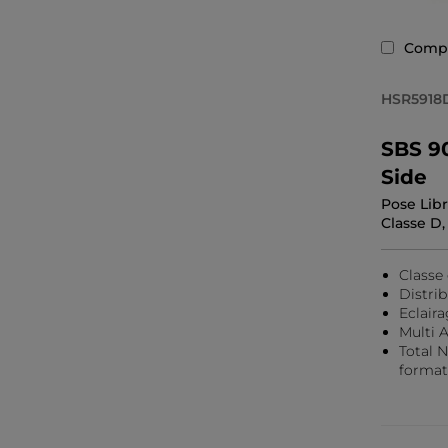
Comp
HSR5918
SBS 90
Side
Pose Libr
Classe D,
Classe
Distri
Eclair
Multi A
Total 
format