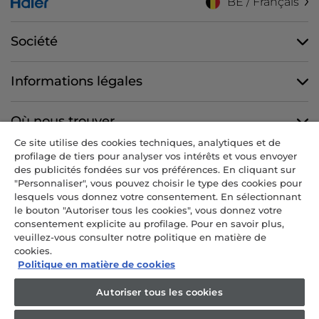
BE / Français
Société
Informations légales
Où nous trouver
Ce site utilise des cookies techniques, analytiques et de
profilage de tiers pour analyser vos intérêts et vous envoyer
Nous suivre
des publicités fondées sur vos préférences. En cliquant sur
"Personnaliser", vous pouvez choisir le type des cookies pour
lesquels vous donnez votre consentement. En sélectionnant
le bouton "Autoriser tous les cookies", vous donnez votre
consentement explicite au profilage. Pour en savoir plus,
CANDY HOOVER GROUP S.r.I. - Associé unique - SIÈGE SOCIAL : Via
veuillez-vous consulter notre politique en matière de
Comolli, 57 - 20861 Brugherio (MB) - Italie - SIÈGES ADMINISTRATIFS :
cookies.
Via Privata Eden Fumagalli snc - 20861 Brugherio (MB) et Via Trento
Politique en matière de cookies
n. 20/A-22 - 20871 Vimercate (MB) - Italie - Tél. : +39.039.2086.1 - Fax :
+39.039.2086.237 - Capital social 35 000 000,00 € iv - Cod. Code fiscal
Autoriser tous les cookies
et numéro d'inscription au registre du commerce de Milan-Monza-