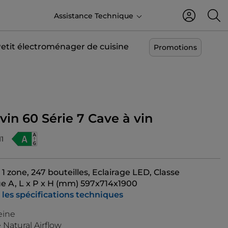
FR
Assistance Technique
etit électroménager de cuisine
Promotions
vin 60 Série 7 Cave à vin
1
 1 zone, 247 bouteilles, Eclairage LED, Classe
e A, L x P x H (mm) 597x714x1900
 les spécifications techniques
eine
Natural Airflow