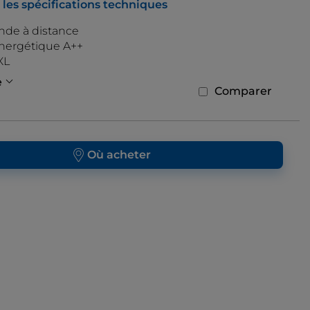
 les spécifications techniques
Téléscopiques
e à distance
énergétique A++
XL
e
Comparer
Où acheter