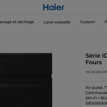
avage et séchage
Cuisson
P
Lave-vaisselle
Série I
Fours
H6 ID48L5Y
Air pulsé, 7
Commande 
(Wi-Fi + BL
595X595X5