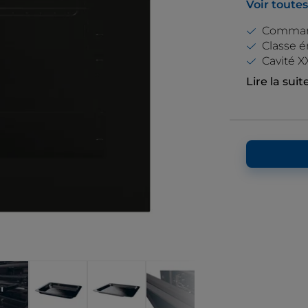
Voir toutes
, Glissières 
Command
Classe 
Cavité X
Lire la suit