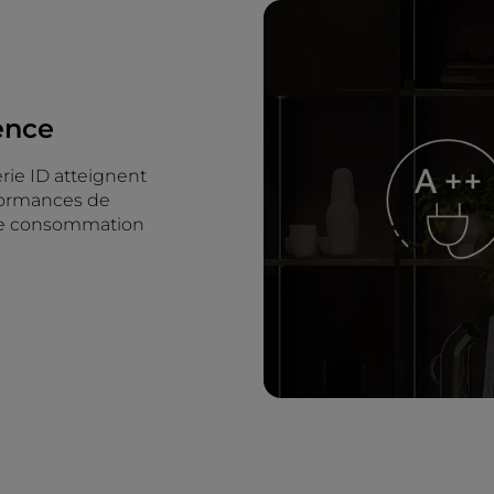
rence
érie ID atteignent
rformances de
ne consommation