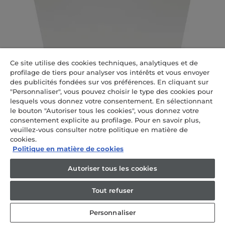
Ce site utilise des cookies techniques, analytiques et de
profilage de tiers pour analyser vos intérêts et vous envoyer
des publicités fondées sur vos préférences. En cliquant sur
"Personnaliser", vous pouvez choisir le type des cookies pour
lesquels vous donnez votre consentement. En sélectionnant
le bouton "Autoriser tous les cookies", vous donnez votre
consentement explicite au profilage. Pour en savoir plus,
Comparer
veuillez-vous consulter notre politique en matière de
cookies.
XI 4B2E1B-84
Politique en matière de cookies
Autoriser tous les cookies
Washlens Plus Series 2 Lave-
vaisselle
Tout refuser
Entièrement intégrable, 14 couverts, Classe
énergétique B, 5 programmes, L x P x H (mm)
Personnaliser
597x555x818