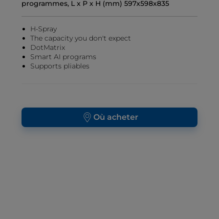
programmes, L x P x H (mm) 597x598x835
H-Spray
The capacity you don't expect
DotMatrix
Smart AI programs
Supports pliables
Où acheter