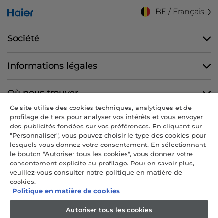
BE / Français
Société
Informations légales
Où nous trouver
Ce site utilise des cookies techniques, analytiques et de
profilage de tiers pour analyser vos intérêts et vous envoyer
Nous suivre
des publicités fondées sur vos préférences. En cliquant sur
"Personnaliser", vous pouvez choisir le type des cookies pour
lesquels vous donnez votre consentement. En sélectionnant
le bouton "Autoriser tous les cookies", vous donnez votre
consentement explicite au profilage. Pour en savoir plus,
CANDY HOOVER GROUP S.r.I. - Associé unique - SIÈGE SOCIAL : Via
veuillez-vous consulter notre politique en matière de
Comolli, 57 - 20861 Brugherio (MB) - Italie - SIÈGES ADMINISTRATIFS :
cookies.
Via Privata Eden Fumagalli snc - 20861 Brugherio (MB) et Via Trento
Politique en matière de cookies
n. 20/A-22 - 20871 Vimercate (MB) - Italie - Tél. : +39.039.2086.1 - Fax :
+39.039.2086.237 - Capital social 35 000 000,00 € iv - Cod. Code fiscal
Autoriser tous les cookies