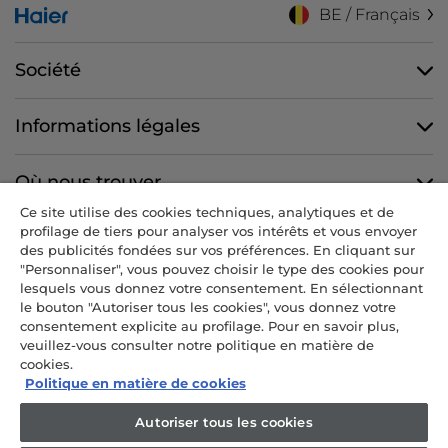
BE / Français
Société
Informations légales
Où nous trouver
Ce site utilise des cookies techniques, analytiques et de
profilage de tiers pour analyser vos intérêts et vous envoyer
Nous suivre
des publicités fondées sur vos préférences. En cliquant sur
"Personnaliser", vous pouvez choisir le type des cookies pour
lesquels vous donnez votre consentement. En sélectionnant
le bouton "Autoriser tous les cookies", vous donnez votre
consentement explicite au profilage. Pour en savoir plus,
CANDY HOOVER GROUP S.r.I. - Associé unique - SIÈGE SOCIAL : Via
veuillez-vous consulter notre politique en matière de
Comolli, 57 - 20861 Brugherio (MB) - Italie - SIÈGES ADMINISTRATIFS :
cookies.
Via Privata Eden Fumagalli snc - 20861 Brugherio (MB) et Via Trento
Politique en matière de cookies
n. 20/A-22 - 20871 Vimercate (MB) - Italie - Tél. : +39.039.2086.1 - Fax :
+39.039.2086.237 - Capital social 35 000 000,00 € iv - Cod. Code fiscal
Autoriser tous les cookies
et numéro d'inscription au registre du commerce de Milan-Monza-