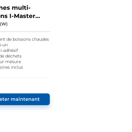
nes multi-
ns I-Master
 5
 (W)
ant de boissons chaudes
n-un
i-adhésif
de déchets
 sur mesure
oires inclus
eter maintenant