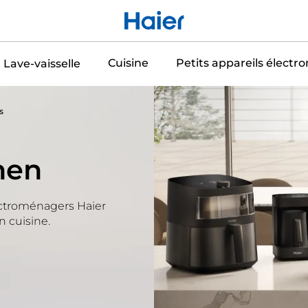
Cuisine
Petits appareils élect
Lave-vaisselle
s
hen
ectroménagers Haier
n cuisine.