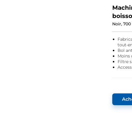
Machi
boisso
Series
Noir, 700
Fabric
tout-e
Bol ant
Moins 
Filtre
Access
Ach