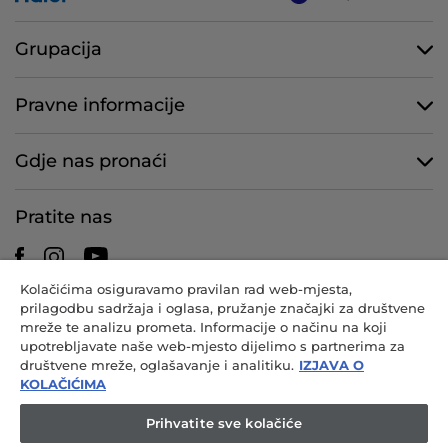
Grupacija
Pravne informacije
Gdje nas pronaći
Pratite nas
Kolačićima osiguravamo pravilan rad web-mjesta,
prilagodbu sadržaja i oglasa, pružanje značajki za društvene
CANDY HOOVER GROUP S.r.I. – s jednim članom – REGISTRIRANO
mreže te analizu prometa. Informacije o načinu na koji
SJEDIŠTE: Via Comolli, 57 – 20861 Brugherio (MB) – Italija –
upotrebljavate naše web-mjesto dijelimo s partnerima za
ADMINISTRACIJSKA SJEDIŠTA: Via Privata Eden Fumagalli snc –
društvene mreže, oglašavanje i analitiku.
IZJAVA O
20861 Brugherio (MB) i Via Trento br. 20/A-22 – 20871 Vimercate (MB)
KOLAČIĆIMA
– Italija – tel. br.: +39.039.2086.1 – telefaks: +39.039.2086.237 – temeljni
kapital: 35.000.000,00 EUR u cijelosti uplaćen – por. br. i broj upisa u
Prihvatite sve kolačiće
Registar trgovačkih društava Milan-Monza-Brianza-Lodi 04666310158