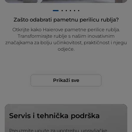
1
2
3
4
5
6
Zašto odabrati pametnu perilicu rublja?
Otkrijte kako Haierove pametne perilice rublja.
Transformirajte rublje s našim inovativnim
značajkama za bolju učinkovitost, praktičnost i njegu
odjeće.
Prikaži sve
Servis i tehnička podrška
Preuzmite upute za upotrebu, upravljačke