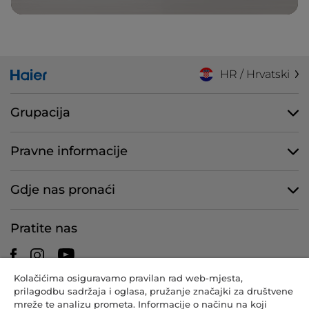
HR / Hrvatski
Grupacija
Pravne informacije
Gdje nas pronaći
Pratite nas
Kolačićima osiguravamo pravilan rad web-mjesta,
prilagodbu sadržaja i oglasa, pružanje značajki za društvene
CANDY HOOVER GROUP S.r.I. – s jednim članom – REGISTRIRANO
mreže te analizu prometa. Informacije o načinu na koji
SJEDIŠTE: Via Comolli, 57 – 20861 Brugherio (MB) – Italija –