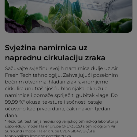
Svježina namirnica uz
naprednu cirkulaciju zraka
Sačuvajte svježinu svojih namirnica dulje uz Air
Fresh Tech tehnologiju. Zahvaljujući posebnim
bočnim otvorima, hladan zrak ravnomjerno
cirkulira unutrašnjošću hladnjaka, okružuje
namirnice i pomaže spriječiti gubitak vlage. Do
99,99 %* okusa, teksture i sočnosti ostaje
očuvano kao prvog dana, čak i nakon tjedan
dana.
* Rezultati testiranja neovisnog vanjskog tehničkog laboratorija
uspoređuju model Haier grupe CFE735CSJ s tehnologijom Air
Surround i model Haier grupe CVBN6184WBF/S1 s
tehnologijom izravnog protoka zraka.