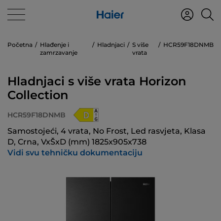
Početna
Hlađenje i
Hladnjaci
S više
HCR59F18DNMB
zamrzavanje
vrata
Hladnjaci s više vrata Horizon
Collection
HCR59F18DNMB
Samostojeći, 4 vrata, No Frost, Led rasvjeta, Klasa
D, Crna, VxŠxD (mm) 1825x905x738
Vidi svu tehničku dokumentaciju