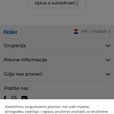
Izjava o sukladnosti
HR / Hrvatski
Grupacija
Pravne informacije
Gdje nas pronaći
Pratite nas
Kolačićima osiguravamo pravilan rad web-mjesta,
prilagodbu sadržaja i oglasa, pružanje značajki za društvene
CANDY HOOVER GROUP S.r.I. – s jednim članom – REGISTRIRANO