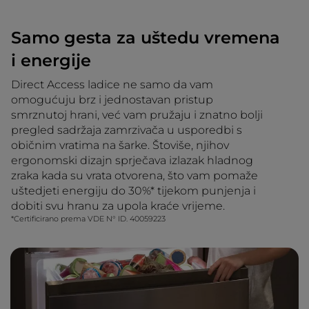
Samo gesta za uštedu vremena
i energije
Direct Access ladice ne samo da vam
omogućuju brz i jednostavan pristup
smrznutoj hrani, već vam pružaju i znatno bolji
pregled sadržaja zamrzivača u usporedbi s
običnim vratima na šarke. Štoviše, njihov
ergonomski dizajn sprječava izlazak hladnog
zraka kada su vrata otvorena, što vam pomaže
uštedjeti energiju do 30%* tijekom punjenja i
dobiti svu hranu za upola kraće vrijeme.
*Certificirano prema VDE N° ID. 40059223