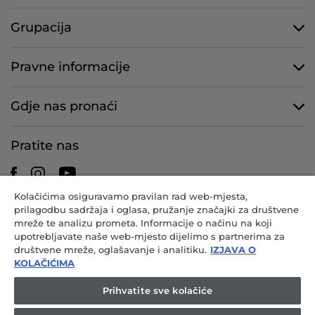
Grupacija
Pravne informacije
Gdje nas pronaći
Pratite nas
Kolačićima osiguravamo pravilan rad web-mjesta,
prilagodbu sadržaja i oglasa, pružanje značajki za društvene
CANDY HOOVER GROUP S.r.I. – s jednim članom – REGISTRIRANO
mreže te analizu prometa. Informacije o načinu na koji
SJEDIŠTE: Via Comolli, 57 – 20861 Brugherio (MB) – Italija –
upotrebljavate naše web-mjesto dijelimo s partnerima za
ADMINISTRACIJSKA SJEDIŠTA: Via Privata Eden Fumagalli snc –
društvene mreže, oglašavanje i analitiku.
IZJAVA O
20861 Brugherio (MB) i Via Trento br. 20/A-22 – 20871 Vimercate (MB)
KOLAČIĆIMA
– Italija – tel. br.: +39.039.2086.1 – telefaks: +39.039.2086.237 – temeljni
kapital: 35.000.000,00 EUR u cijelosti uplaćen – por. br. i broj upisa u
Prihvatite sve kolačiće
Registar trgovačkih društava Milan-Monza-Brianza-Lodi 04666310158