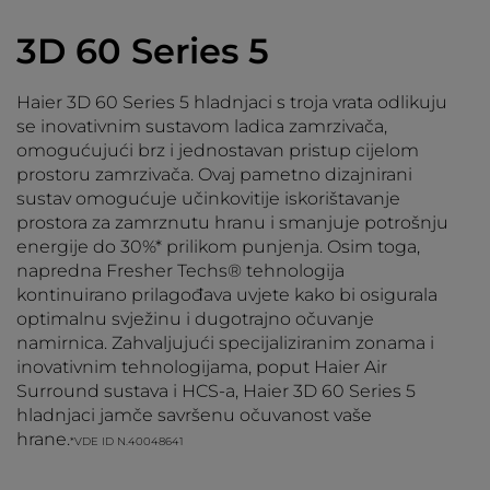
3D 60 Series 5
Haier 3D 60 Series 5 hladnjaci s troja vrata odlikuju
se inovativnim sustavom ladica zamrzivača,
omogućujući brz i jednostavan pristup cijelom
prostoru zamrzivača. Ovaj pametno dizajnirani
sustav omogućuje učinkovitije iskorištavanje
prostora za zamrznutu hranu i smanjuje potrošnju
energije do 30%* prilikom punjenja. Osim toga,
napredna Fresher Techs® tehnologija
kontinuirano prilagođava uvjete kako bi osigurala
optimalnu svježinu i dugotrajno očuvanje
namirnica. Zahvaljujući specijaliziranim zonama i
inovativnim tehnologijama, poput Haier Air
Surround sustava i HCS-a, Haier 3D 60 Series 5
hladnjaci jamče savršenu očuvanost vaše
hrane.
*VDE ID N.40048641