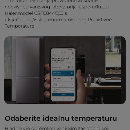
**Rezultati testiranja provedeni od strane
neovisnog vanjskog laboratorija, uspoređujući
Haier model C3FE844CGJ s
uključenom/isključenom funkcijom Proaktivne
Temperature.
Odaberite idealnu temperaturu
Hladnjak je opremljen vanjskim zaslonom koji