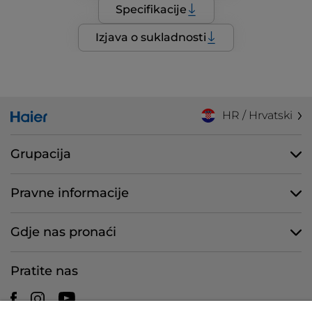
Specifikacije
Izjava o sukladnosti
HR / Hrvatski
Grupacija
Pravne informacije
Gdje nas pronaći
Pratite nas