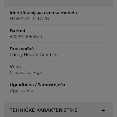
Identifikacijska oznaka modela
H38FMWID4ID27N
Barkod
8059019089614
Proizvođač
Candy Hoover Group S.r.l.
Vrsta
Mikrovalovi + grill
Ugradbena / Samostojeća
Ugradbena
TEHNIČKE KARAKTERISTIKE