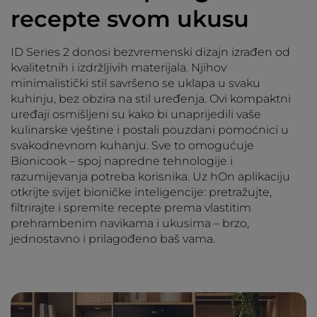
recepte svom ukusu
ID Series 2 donosi bezvremenski dizajn izrađen od
kvalitetnih i izdržljivih materijala. Njihov
minimalistički stil savršeno se uklapa u svaku
kuhinju, bez obzira na stil uređenja. Ovi kompaktni
uređaji osmišljeni su kako bi unaprijedili vaše
kulinarske vještine i postali pouzdani pomoćnici u
svakodnevnom kuhanju. Sve to omogućuje
Bionicook – spoj napredne tehnologije i
razumijevanja potreba korisnika. Uz hOn aplikaciju
otkrijte svijet bioničke inteligencije: pretražujte,
filtrirajte i spremite recepte prema vlastitim
prehrambenim navikama i ukusima – brzo,
jednostavno i prilagođeno baš vama.