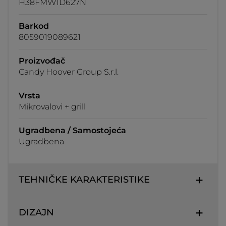
H38FMWID627N
Barkod
8059019089621
Proizvođač
Candy Hoover Group S.r.l.
Vrsta
Mikrovalovi + grill
Ugradbena / Samostojeća
Ugradbena
TEHNIČKE KARAKTERISTIKE
DIZAJN