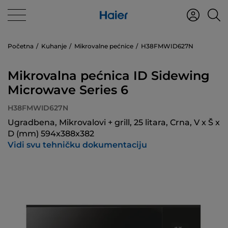
Početna
Kuhanje
Mikrovalne pećnice
H38FMWID627N
Mikrovalna pećnica ID Sidewing
Microwave Series 6
H38FMWID627N
Ugradbena, Mikrovalovi + grill, 25 litara, Crna, V x Š x
D (mm) 594x388x382
Vidi svu tehničku dokumentaciju