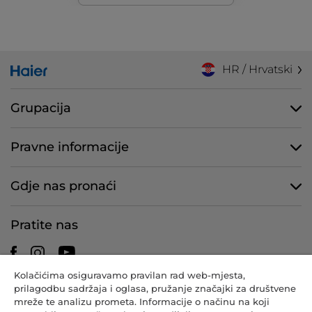
HR / Hrvatski
Grupacija
Pravne informacije
Gdje nas pronaći
Pratite nas
Kolačićima osiguravamo pravilan rad web-mjesta,
prilagodbu sadržaja i oglasa, pružanje značajki za društvene
CANDY HOOVER GROUP S.r.I. – s jednim članom – REGISTRIRANO
mreže te analizu prometa. Informacije o načinu na koji
SJEDIŠTE: Via Comolli, 57 – 20861 Brugherio (MB) – Italija –