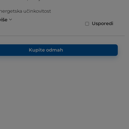
ergetska učinkovitost
više
Usporedi
Kupite odmah