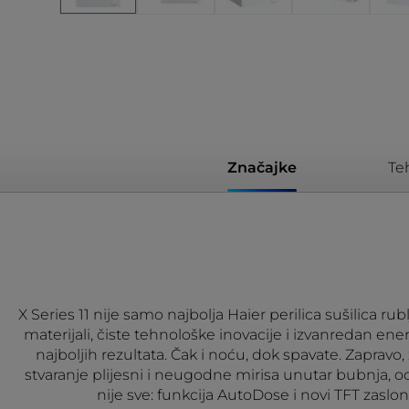
Značajke
Te
X Series 11 nije samo najbolja Haier perilica sušilica rub
materijali, čiste tehnološke inovacije i izvanredan en
najboljih rezultata. Čak i noću, dok spavate. Zapravo, 
stvaranje plijesni i neugodne mirisa unutar bubnja, od
nije sve: funkcija AutoDose i novi TFT za