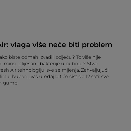
Air: vlaga više neće biti problem
ako biste odmah izvadili odjeću? To više nije
mirisi, plijesan i bakterije u bubnju? Stvar
Fresh Air tehnologiju, sve se mijenja. Zahvaljujući
ra u bubanj, vaš uređaj bit će čist do 12 sati: sve
an gumb.