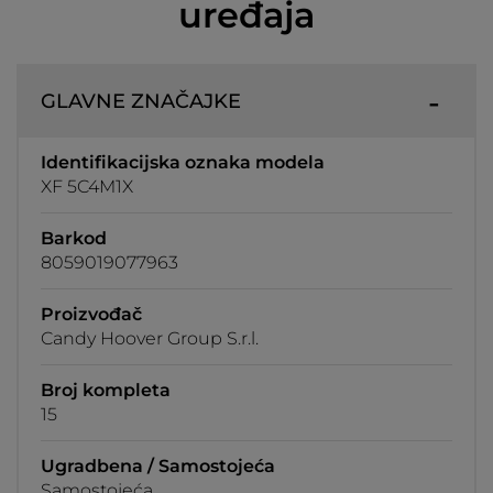
uređaja
GLAVNE ZNAČAJKE
Identifikacijska oznaka modela
XF 5C4M1X
Barkod
8059019077963
Proizvođač
Candy Hoover Group S.r.l.
Broj kompleta
15
Ugradbena / Samostojeća
Samostojeća