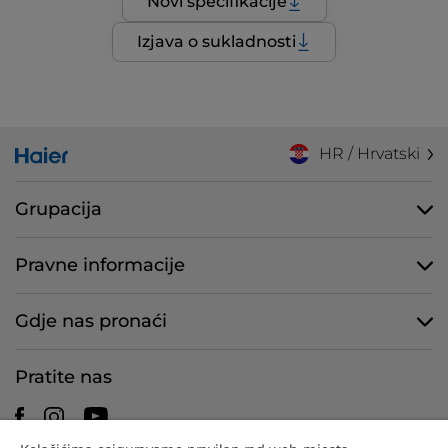
Novi specifikacije
Izjava o sukladnosti
HR / Hrvatski
Grupacija
Pravne informacije
Gdje nas pronaći
Pratite nas