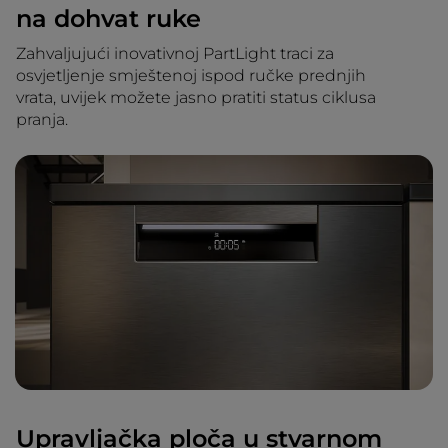
na dohvat ruke
Zahvaljujući inovativnoj PartLight traci za
osvjetljenje smještenoj ispod ručke prednjih
vrata, uvijek možete jasno pratiti status ciklusa
pranja.
Upravljačka ploča u stvarnom