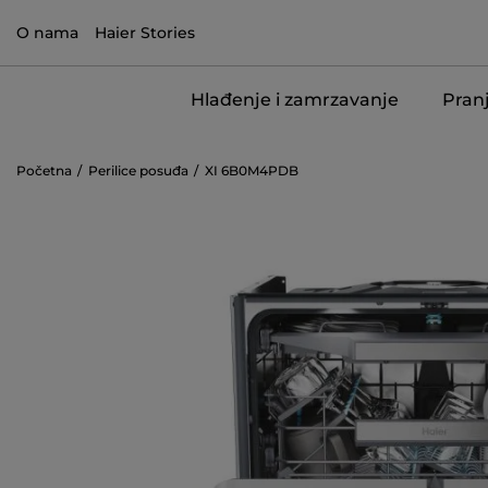
O nama
Haier Stories
Hlađenje i zamrzavanje
Pranj
Početna
Perilice posuđa
XI 6B0M4PDB