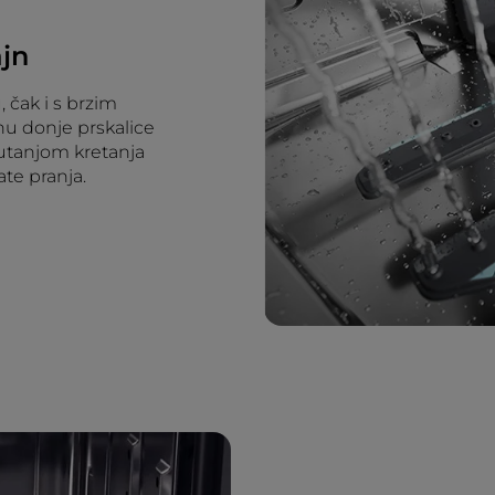
ajn
 čak i s brzim
u donje prskalice
putanjom kretanja
ate pranja.