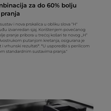
binacija za do 60% bolju
 pranja
sustav i nova prskalica u obliku slova "H"
đu izvanredan sjaj. Korištenjem povećanog
lje pranje pribora u trećoj košari te novog „H“
 dvostrukom putanjom kretanja, osigurana je
 i vrhunski rezultati*. *U usporedbi s perilicom
m standardnim sustavima pranja."