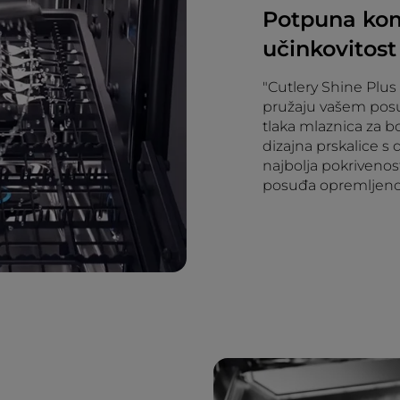
Potpuna kom
učinkovitost
"Cutlery Shine Plus 
pružaju vašem posu
tlaka mlaznica za bo
dizajna prskalice s
najbolja pokrivenost
posuđa opremljeno