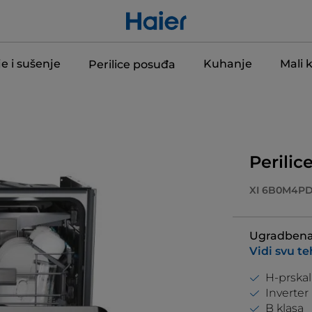
e i sušenje
Kuhanje
Mali 
Perilice posuđa
Perilic
XI 6B0M4P
Ugradbena, 
Vidi svu t
H-prskal
Inverter
B klasa