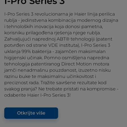
I-Pro Series 3
I-Pro Series 3 revolucionarna je Haier linija perilica
rublja - jedinstvena kombinacija modernog dizajna
i tehnoloških inovacija koja donosi pametna,
korisniku prilagođena rješenja njege rublja.
Zahvaljujući naprednoj ABT® tehnologiji (patent
potvrđen od strane VDE instituta), I-Pro Series 3
uklanja 99% bakterija - zajamčen maksimalan
higijenski učinak. Pomno osmišljena napredna
tehnologija patentiranog Direct Motion motora
jamči nenadmašnu pouzdanost, izuzetno nisku
razinu buke te maksimalnu učinkovitost i
preciznost rada. Tražite savršene rezultate kod
svakog pranja? Ne trebate pristati na kompromise -
odaberite Haier I-Pro Series 3!
Otkrijte više