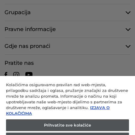
Grupacija
Pravne informacije
Gdje nas pronaći
Pratite nas
Kolačićima osiguravamo pravilan rad web-mjesta,
prilagodbu sadržaja i oglasa, pružanje značajki za društvene
CANDY HOOVER GROUP S.r.I. – s jednim članom – REGISTRIRANO
mreže te analizu prometa. Informacije o načinu na koji
SJEDIŠTE: Via Comolli, 57 – 20861 Brugherio (MB) – Italija –
upotrebljavate naše web-mjesto dijelimo s partnerima za
ADMINISTRACIJSKA SJEDIŠTA: Via Privata Eden Fumagalli snc –
društvene mreže, oglašavanje i analitiku.
IZJAVA O
20861 Brugherio (MB) i Via Trento br. 20/A-22 – 20871 Vimercate (MB)
KOLAČIĆIMA
– Italija – tel. br.: +39.039.2086.1 – telefaks: +39.039.2086.237 – temeljni
kapital: 35.000.000,00 EUR u cijelosti uplaćen – por. br. i broj upisa u
Prihvatite sve kolačiće
Registar trgovačkih društava Milan-Monza-Brianza-Lodi 04666310158