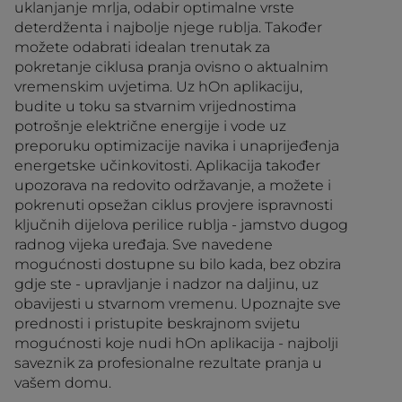
uklanjanje mrlja, odabir optimalne vrste
deterdženta i najbolje njege rublja. Također
možete odabrati idealan trenutak za
pokretanje ciklusa pranja ovisno o aktualnim
vremenskim uvjetima. Uz hOn aplikaciju,
budite u toku sa stvarnim vrijednostima
potrošnje električne energije i vode uz
preporuku optimizacije navika i unaprijeđenja
energetske učinkovitosti. Aplikacija također
upozorava na redovito održavanje, a možete i
pokrenuti opsežan ciklus provjere ispravnosti
ključnih dijelova perilice rublja - jamstvo dugog
radnog vijeka uređaja. Sve navedene
mogućnosti dostupne su bilo kada, bez obzira
gdje ste - upravljanje i nadzor na daljinu, uz
obavijesti u stvarnom vremenu. Upoznajte sve
prednosti i pristupite beskrajnom svijetu
mogućnosti koje nudi hOn aplikacija - najbolji
saveznik za profesionalne rezultate pranja u
vašem domu.