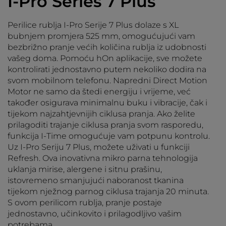
I-Pro Series 7 Plus
Perilice rublja I-Pro Serije 7 Plus dolaze s XL
bubnjem promjera 525 mm, omogućujući vam
bezbrižno pranje većih količina rublja iz udobnosti
vašeg doma. Pomoću hOn aplikacije, sve možete
kontrolirati jednostavno putem nekoliko dodira na
svom mobilnom telefonu. Napredni Direct Motion
Motor ne samo da štedi energiju i vrijeme, već
također osigurava minimalnu buku i vibracije, čak i
tijekom najzahtjevnijih ciklusa pranja. Ako želite
prilagoditi trajanje ciklusa pranja svom rasporedu,
funkcija I-Time omogućuje vam potpunu kontrolu.
Uz I-Pro Seriju 7 Plus, možete uživati u funkciji
Refresh. Ova inovativna mikro parna tehnologija
uklanja mirise, alergene i sitnu prašinu,
istovremeno smanjujući naboranost tkanina
tijekom nježnog parnog ciklusa trajanja 20 minuta.
S ovom perilicom rublja, pranje postaje
jednostavno, učinkovito i prilagodljivo vašim
potrebama.