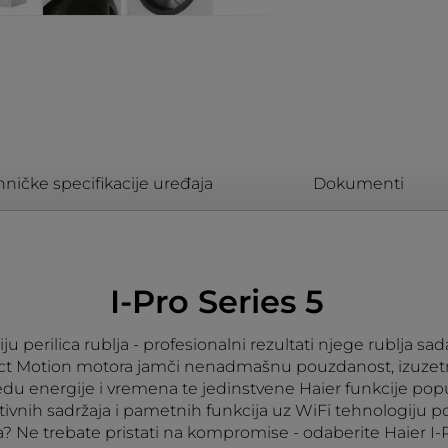
hničke specifikacije uređaja
Dokumenti
I-Pro Series 5
iniju perilica rublja - profesionalni rezultati njege rubl
ect Motion motora jamči nenadmašnu pouzdanost, izuzetn
edu energije i vremena te jedinstvene Haier funkcije po
ivnih sadržaja i pametnih funkcija uz WiFi tehnologiju pov
? Ne trebate pristati na kompromise - odaberite Haier I-P