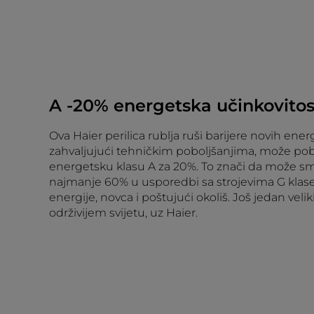
A -20% energetska učinkovitos
Ova Haier perilica rublja ruši barijere novih ene
zahvaljujući tehničkim poboljšanjima, može pob
energetsku klasu A za 20%. To znači da može sma
najmanje 60% u usporedbi sa strojevima G klas
energije, novca i poštujući okoliš. Još jedan veli
održivijem svijetu, uz Haier.