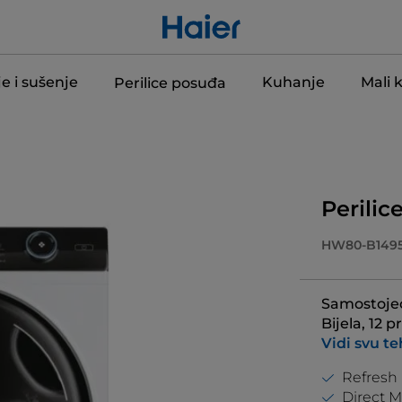
e i sušenje
Kuhanje
Mali 
Perilice posuđa
Perilice
HW80-B149
Samostojeć
Bijela, 12
Vidi svu t
Refresh
Direct 