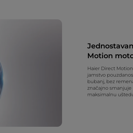
Jednostavan. 
Motion motor 
Haier Direct Motion
jamstvo pouzdanost
bubanj, bez remena 
značajno smanjuje r
maksimalnu uštedu 