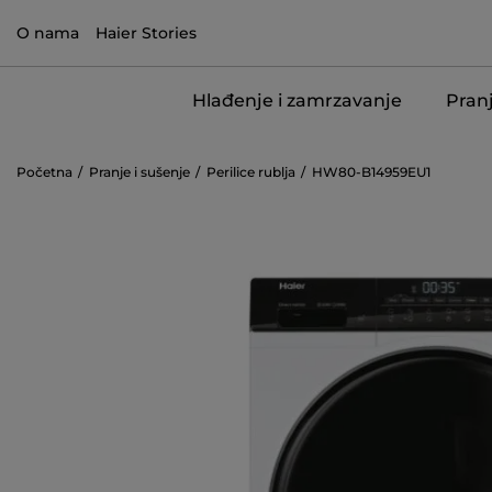
O nama
Haier Stories
Hlađenje i zamrzavanje
Pranj
Početna
Pranje i sušenje
Perilice rublja
HW80-B14959EU1