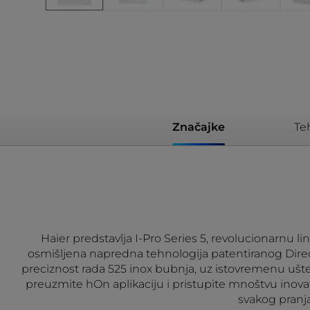
Značajke
Te
Haier predstavlja I-Pro Series 5, revolucionarnu l
osmišljena napredna tehnologija patentiranog Dir
preciznost rada 525 inox bubnja, uz istovremenu ušt
preuzmite hOn aplikaciju i pristupite mnoštvu inovat
svakog pranja