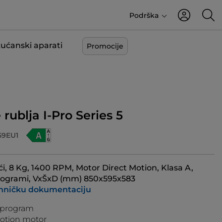
Podrška
kućanski aparati
Promocije
 rublja I-Pro Series 5
59EU1
i, 8 Kg, 1400 RPM, Motor Direct Motion, Klasa A,
 programi, VxŠxD (mm) 850x595x583
ehničku dokumentaciju
 program
Motion motor