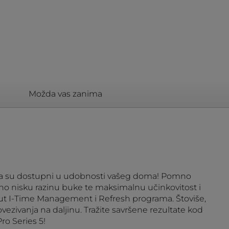
Možda vas zanima
ja sada su dostupni u udobnosti vašeg doma! Pomno
o nisku razinu buke te maksimalnu učinkovitost i
put I-Time Management i Refresh programa. Štoviše,
ezivanja na daljinu. Tražite savršene rezultate kod
ro Series 5!