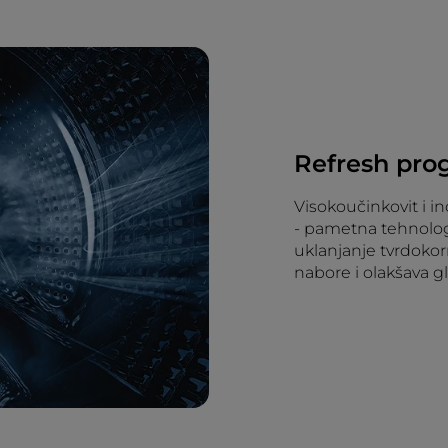
Refresh pro
Visokoučinkovit i i
- pametna tehnolog
uklanjanje tvrdokor
nabore i olakšava g