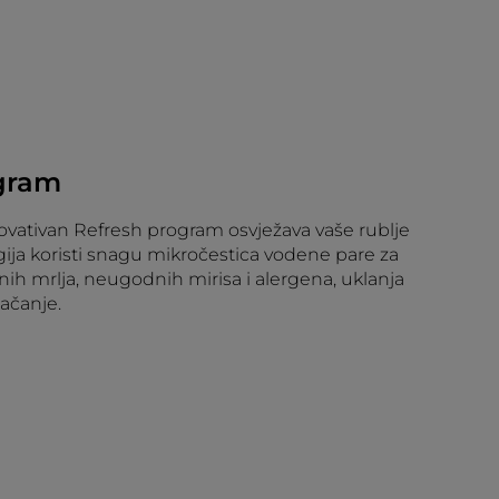
gram
novativan Refresh program osvježava vaše rublje
ija koristi snagu mikročestica vodene pare za
nih mrlja, neugodnih mirisa i alergena, uklanja
lačanje.