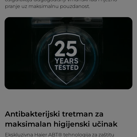
pranje uz maksimalnu pouzdanost.
Antibakterijski tretman za
maksimalan higijenski učinak
Ekskluzivna Haier ABT® tehnologija za zaštitu