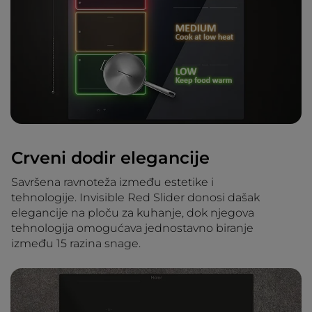
Crveni dodir elegancije
Savršena ravnoteža između estetike i
tehnologije. Invisible Red Slider donosi dašak
elegancije na ploču za kuhanje, dok njegova
tehnologija omogućava jednostavno biranje
između 15 razina snage.